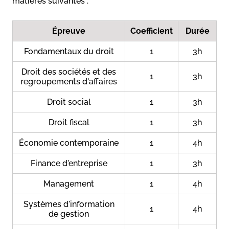
matières suivantes :
Épreuve
Coefficient
Durée
Fondamentaux du droit
1
3h
Droit des sociétés et des
1
3h
regroupements d'affaires
Droit social
1
3h
Droit fiscal
1
3h
Économie contemporaine
1
4h
Finance d'entreprise
1
3h
Management
1
4h
Systèmes d'information
1
4h
de gestion