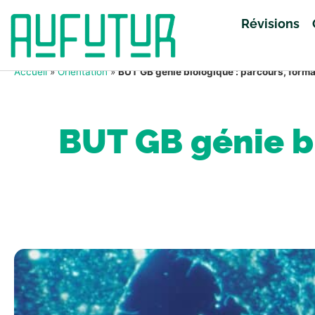
Révisions
Accueil
»
Orientation
»
BUT GB génie biologique : parcours, form
BUT GB génie bi