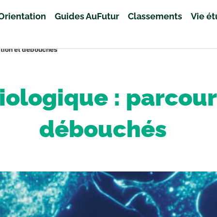
Orientation
Guides AuFutur
Classements
Vie é
ation et débouchés
ologique : parcour
débouchés