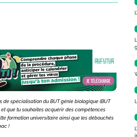
L
L
W
L
urs de spécialisation du BUT génie biologique (BUT
es et que tu souhaites acquérir des compétences
tte formation universitaire ainsi que les débouchés
bac !
L
i