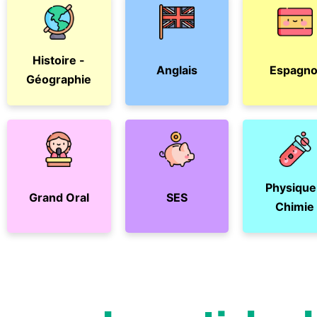
Histoire -
Anglais
Espagno
Géographie
Physique
Grand Oral
SES
Chimie