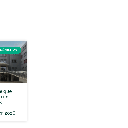
NGÉNIEURS
e que
eront
x
en 2026