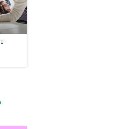
6 :
e