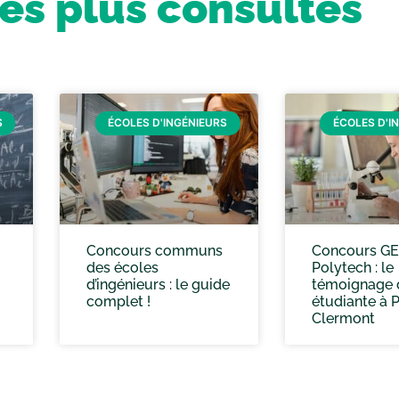
les plus consultés
S
ÉCOLES D'INGÉNIEURS
ÉCOLES D'I
Concours communs
Concours GE
des écoles
Polytech : le
d’ingénieurs : le guide
témoignage d
complet !
étudiante à 
Clermont