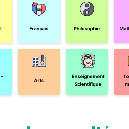
l
Français
Philosophie
Mat
 -
Enseignement
To
Arts
Scientifique
m