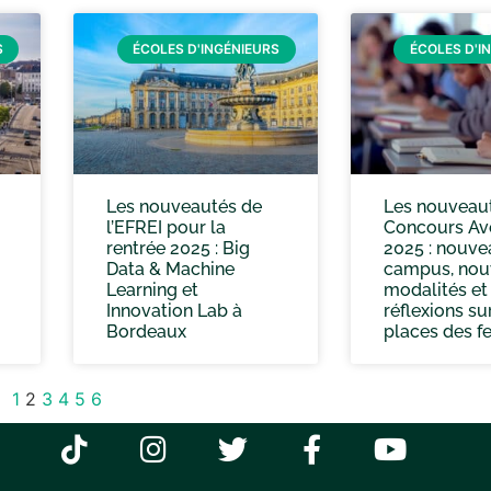
S
ÉCOLES D'INGÉNIEURS
ÉCOLES D'I
Les nouveautés de
Les nouveau
l’EFREI pour la
Concours Av
rentrée 2025 : Big
2025 : nouve
Data & Machine
campus, nou
Learning et
modalités et
Innovation Lab à
réflexions su
Bordeaux
places des 
1
2
3
4
5
6