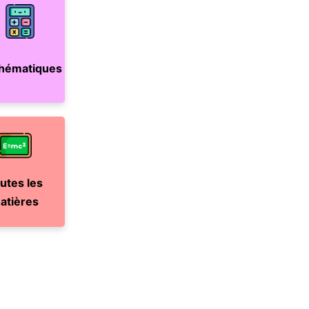
hématiques
utes les
atières