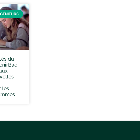
NGÉNIEURS
tés du
enirBac
aux
velles
r les
femmes