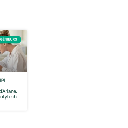
NGÉNIEURS
IPI
’Ariane,
Polytech