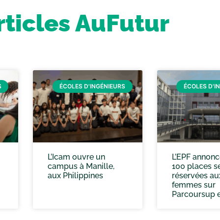
rticles AuFutur
S
ÉCOLES D'INGÉNIEURS
ÉCOLES D'I
L’Icam ouvre un
L’EPF annonc
campus à Manille,
100 places s
aux Philippines
réservées au
femmes sur
Parcoursup 