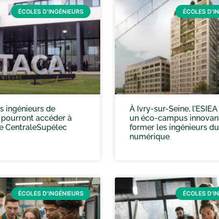
ÉCOLES D'INGÉNIEURS
ÉCOLES D'I
s ingénieurs de
À Ivry-sur-Seine, l’ESIE
 pourront accéder à
un éco-campus innovan
e CentraleSupélec
former les ingénieurs d
numérique
ÉCOLES D'INGÉNIEURS
ÉCOLES D'I