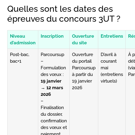
Quelles sont les dates des
épreuves du concours 3UT ?
Niveau
Inscription
Ouverture
Entretiens
Rés
d’admission
du site
Post-bac,
Parcoursup
Ouverture
D’avril à
À p
bac+1
–
du portail
courant
déb
Formulation
Parcoursup
mai
(via
des vœux :
à partir du
(entretiens
Par
19 janvier
19 janvier
virtuels)
→ 12 mars
2026
2026
–
Finalisation
du dossier,
confirmation
des vœux et
paiement