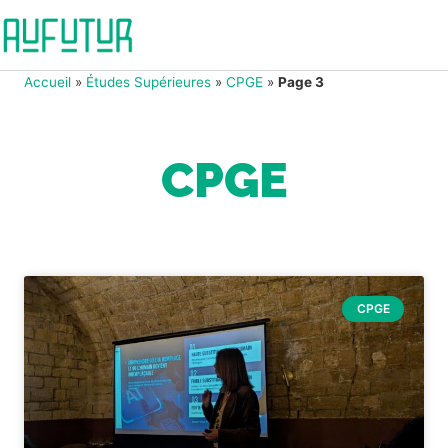
Accueil
»
Études Supérieures
»
CPGE
»
Page 3
CPGE
CPGE