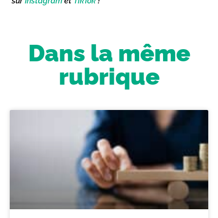
sur
Instagram
et
TikTok
!
Dans la même
rubrique