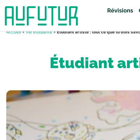
Révisions
Accueil
»
Vie étudiante
»
Étudiant artiste : tout ce que tu dois savo
Étudiant art