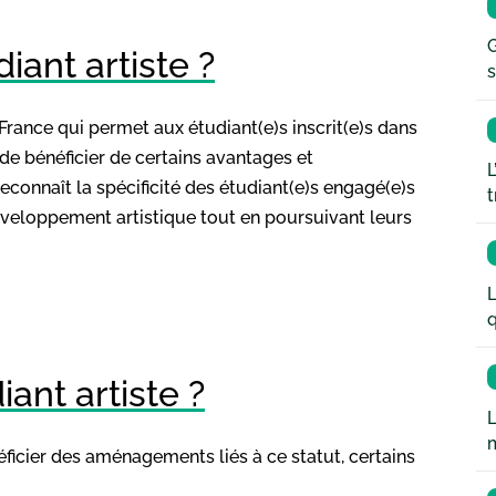
G
iant artiste ?
s
n France qui permet aux étudiant(e)s inscrit(e)s dans
de bénéficier de certains avantages et
L
econnaît la spécificité des étudiant(e)s engagé(e)s
t
 développement artistique tout en poursuivant leurs
L
q
nt artiste ?
L
néficier des aménagements liés à ce statut, certains