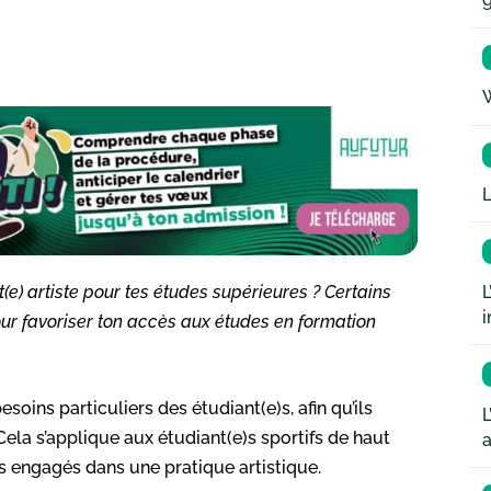
W
L
L
) artiste pour tes études supérieures ? Certains
i
r favoriser ton accès aux études en formation
soins particuliers des étudiant(e)s, afin qu’ils
L
 Cela s’applique aux étudiant(e)s sportifs de haut
a
e)s engagés dans une pratique artistique.