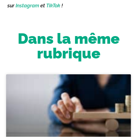
sur
Instagram
et
TikTok
!
Dans la même
rubrique