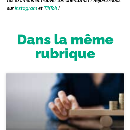
tes examens et trouver ton orientation ? Rejoins-nous
sur
Instagram
et
TikTok
!
Dans la même
rubrique