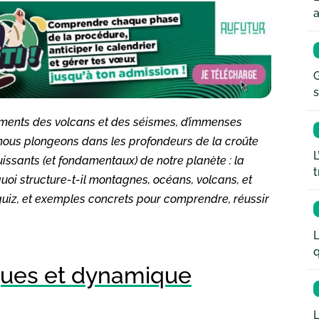
a
G
s
dements des volcans et des séismes, d’immenses
i nous plongeons dans les profondeurs de la croûte
L
issants (et fondamentaux) de notre planète : la
t
oi structure-t-il montagnes, océans, volcans, et
uiz, et exemples concrets pour comprendre, réussir
L
q
aques et dynamique
L