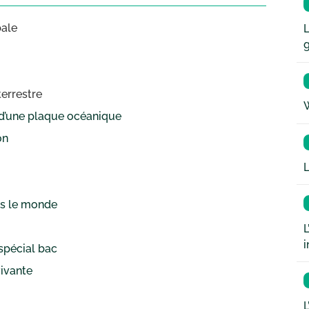
bale
L
errestre
W
 d’une plaque océanique
on
L
ns le monde
L
i
spécial bac
vivante
L