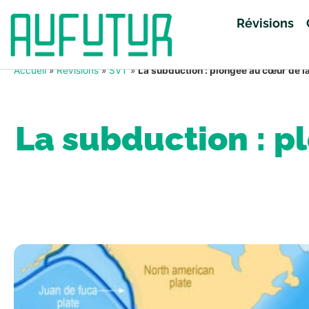
Révisions
Accueil
»
Révisions
»
SVT
»
La subduction : plongée au cœur de l
La subduction : p