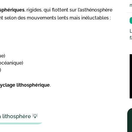
osphériques
, rigides, qui flottent sur l’asthénosphère
tent selon des mouvements lents mais inéluctables :
L
ue)
 océanique)
)
yclage lithosphérique
.
 lithosphère 💡