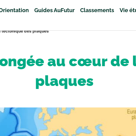
Orientation
Guides AuFutur
Classements
Vie é
a tectonique des plaques
longée au cœur de 
plaques