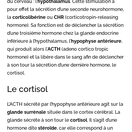
du cerveau : l’
hypothalamus
. Cette stimulation a
pour effet la sécrétion d’une seconde neurohormone,
la
corticolibérine
ou
CHR
(corticotropin-releasing
hormone). Sa fonction est de déclencher la sécrétion
d’une troisième hormone chez la glande endocrine
inférieure à l’hypothalamus, l’
hypophyse antérieure
,
qui produit alors l’
ACTH
(adeno cortico tropic
hormone) et la libère dans le sang afin de déclencher
à son tour la sécrétion d’une dernière hormone, le
cortisol.
Le cortisol
L’ACTH sécrété par l’hypophyse antérieure agit sur la
glande surrénale
située dans le cortex cérébral. La
glande sécrète à son tour le
cortisol
. Il s’agit d’une
hormone dite
stéroïde
, car elle correspond à un