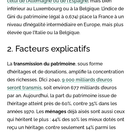
celui de l’Allemagne ou de l’Espagne
, mais bien
inférieur au Luxembourg ou à la Belgique
. L’indice de
Gini du patrimoine (égal à 0,674) place la France à un
niveau d’inégalité intermédiaire en Europe, mais plus
élevée que l’Italie ou la Belgique
.
2. Facteurs explicatifs
La
transmission du patrimoine
, sous forme
d’héritages et de donations, amplifie la concentration
des richesses. D’ici 2040,
9 000 milliards d’euros
seront transmis
, soit environ 677 milliards d’euros
par an. Aujourd’hui, la part du patrimoine issue de
l’héritage atteint près de 60%, contre 35% dans les
années 1970. Les
ménages
déjà aisés sont aussi ceux
qui héritent le plus : 44% des 10% les mieux dotés ont
reçu un héritage, contre seulement 14% parmi les