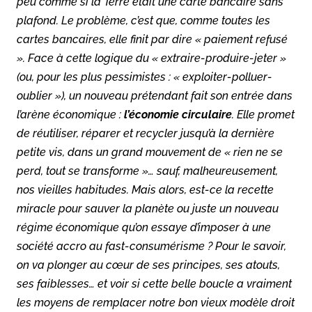
peu comme si la Terre était une carte bancaire sans
plafond. Le problème, c’est que, comme toutes les
cartes bancaires, elle finit par dire « paiement refusé
». Face à cette logique du « extraire-produire-jeter »
(ou, pour les plus pessimistes : « exploiter-polluer-
oublier »), un nouveau prétendant fait son entrée dans
l’arène économique :
l’économie circulaire
. Elle promet
de réutiliser, réparer et recycler jusqu’à la dernière
petite vis, dans un grand mouvement de « rien ne se
perd, tout se transforme »… sauf, malheureusement,
nos vieilles habitudes. Mais alors, est-ce la recette
miracle pour sauver la planète ou juste un nouveau
régime économique qu’on essaye d’imposer à une
société accro au fast-consumérisme ? Pour le savoir,
on va plonger au cœur de ses principes, ses atouts,
ses faiblesses… et voir si cette belle boucle a vraiment
les moyens de remplacer notre bon vieux modèle droit