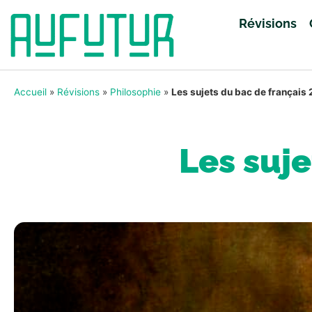
Révisions
Accueil
»
Révisions
»
Philosophie
»
Les sujets du bac de français
Les suje