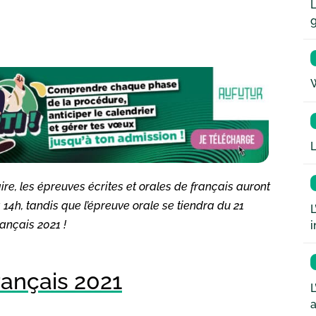
L
W
L
ire, les épreuves écrites et orales de français auront
à 14h, tandis que l’épreuve orale se tiendra du 21
L
rançais 2021 !
i
rançais 2021
L
a