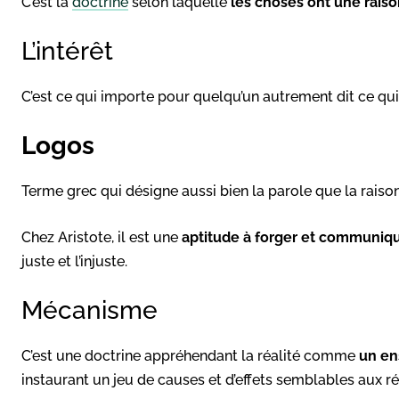
C’est la
doctrine
selon laquelle
les choses ont une raiso
L’intérêt
C’est ce qui importe pour quelqu’un autrement dit ce qui 
Logos
Terme grec qui désigne aussi bien la parole que la raison
Chez Aristote, il est une
aptitude à forger et communiq
juste et l’injuste.
Mécanisme
C’est une doctrine appréhendant la réalité comme
un en
instaurant un jeu de causes et d’effets semblables aux r