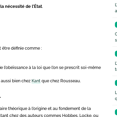
L
r la nécessité de l’État
.
a
G
s
ut être définie comme :
L
fie l’obéissance à la loi que l’on se prescrit soi-même
t
 aussi bien chez
Kant
que chez Rousseau.
L
l
q
naire théorique à l’origine et au fondement de la
utant chez des auteurs commes Hobbes, Locke, ou