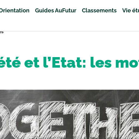
Orientation
Guides AuFutur
Classements
Vie é
és
été et l’Etat: les mo