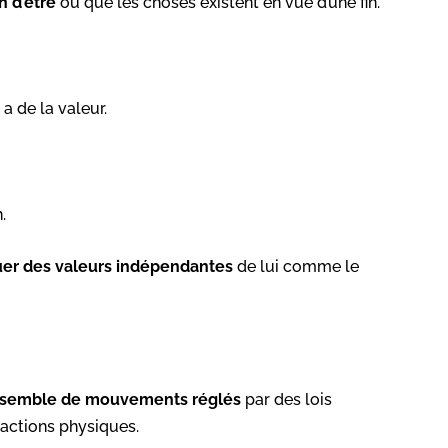
n d’être
ou que les choses existent en vue d’une fin.
a de la valeur.
.
uer des valeurs indépendantes
de lui comme le
semble de mouvements réglés
par des lois
éactions physiques.