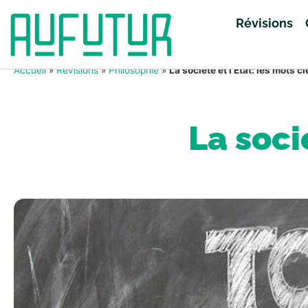
Révisions
Accueil
»
Révisions
»
Philosophie
»
La société et l’Etat: les mots cl
La soci