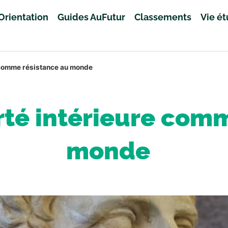
Orientation
Guides AuFutur
Classements
Vie é
re comme résistance au monde
berté intérieure com
monde