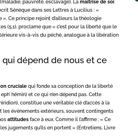
 (maladie, pauvreté, esclavage). La
maîtrise de soi
écrit Sénèque dans ses Lettres à Lucilius : «
». Ce principe rejoint d’ailleurs la théologie
es (5,1), proclame que « c’est pour la liberté que le
ntérieure vis-à-vis du péché, analogue à la libération
e qui dépend de nous et ce
ion cruciale
qui fonde sa conception de la liberté
a eph’ hēmin) et ce qui n’en dépend pas. Cette
idion), constitue une véritable clé d’accès à la
sant les événements extérieurs, souvent contingents
nos
attitudes
face à eux. Comme il l’affirme : « Ce
es jugements qu’ils en portent » (Entretiens, Livre