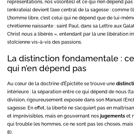
représentations, nos volontés) et ce qui n’en dépend pas
(enkrateia) devient l’axe central de la sagesse : comme l’
L’homme libre, c’est celui qui ne dépend que de lui-même 
chrétienne naissante : saint Paul, dans sa Lettre aux Galat
Christ nous a libérés », entendant par là une libération i
stoïcienne vis-à-vis des passions.
La distinction fondamentale : c
qui n’en dépend pas
Au cœur de la doctrine d’Épictète se trouve une
distinct
intérieure : la séparation entre ce qui dépend de nous (t
division, rigoureusement exposée dans son Manuel (Enchir
sagesse. En effet, la liberté ne s’acquiert pas en maîtri
et imprévisibles, mais en gouvernant nos
jugements
et 
qui trouble les hommes, ce ne sont pas les choses, mais l
8).