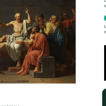
L
q
L