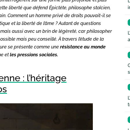
L
i
 cette liberté que défend Épictète, philosophe stoïcien,
omain. Comment un homme privé de droits pouvait-il se
itique et la liberté de l’âme ? Autant de questions
, mais aussi avec un brin de légèreté, car philosopher
L
ssible mais peu conseillé. À travers l’étude de la
a
rieure se présente comme une
résistance au monde
ne et
les pressions sociales.
G
s
nne : l’héritage
os
L
t