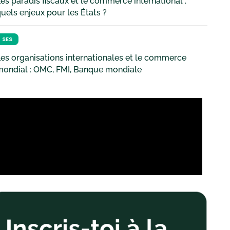
es paradis fiscaux et le commerce international :
uels enjeux pour les États ?
SES
es organisations internationales et le commerce
mondial : OMC, FMI, Banque mondiale