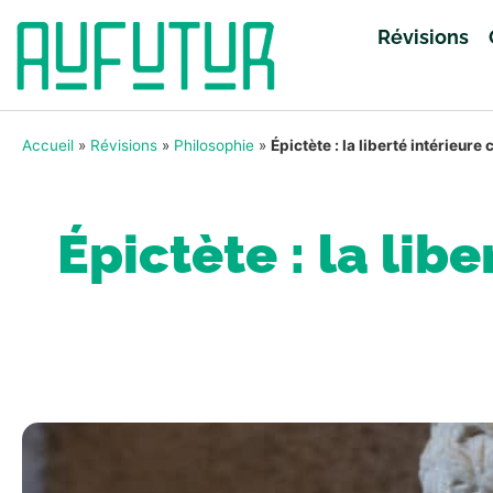
Révisions
Accueil
»
Révisions
»
Philosophie
»
Épictète : la liberté intérieu
Épictète : la li