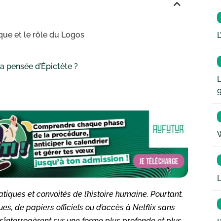
ique et le rôle du Logos
L
la pensée d’Épictète ?
L
W
L
tiques et convoités de l’histoire humaine. Pourtant,
ues, de papiers officiels ou d’accès à Netflix sans
s s’interrogèrent sur une forme plus profonde et plus