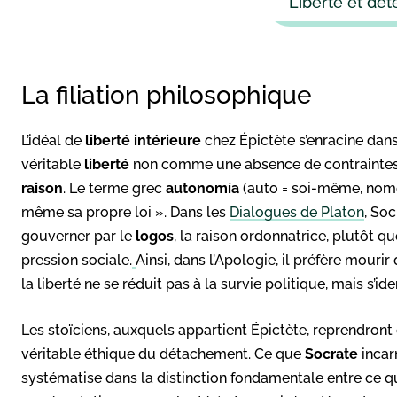
Liberté et dé
La filiation philosophique
L’idéal de
liberté intérieure
chez Épictète s’enracine dans
véritable
liberté
non comme une absence de contraintes 
raison
. Le terme grec
autonomía
(auto = soi-même, nomos 
même sa propre loi ». Dans les
Dialogues de Platon
, Soc
gouverner par le
logos
, la raison ordonnatrice, plutôt q
pression sociale.
Ainsi, dans l’Apologie, il préfère mour
la liberté ne se réduit pas à la survie politique, mais s’ide
Les stoïciens, auxquels appartient Épictète, reprendront
véritable éthique du détachement. Ce que
Socrate
incar
systématise dans la distinction fondamentale entre ce 