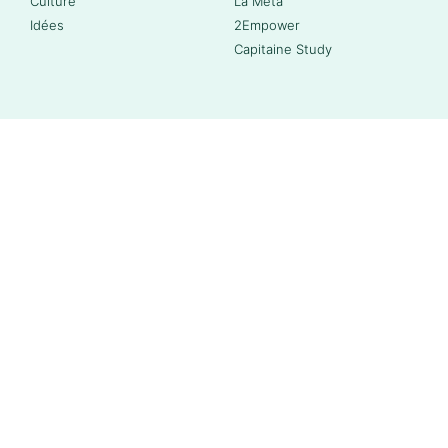
Culture
La Méta
Idées
2Empower
Capitaine Study