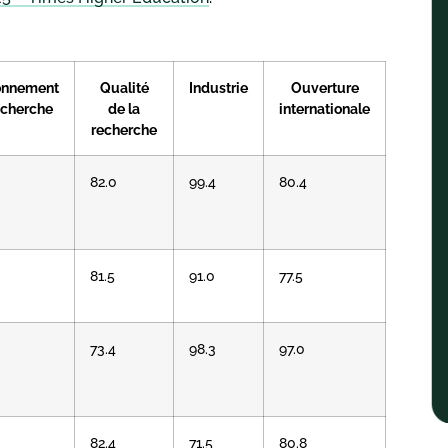
onnement
Qualité
Industrie
Ouverture
echerche
de la
internationale
recherche
82.0
99.4
80.4
81.5
91.0
77.5
73.4
98.3
97.0
82.4
71.5
80.8