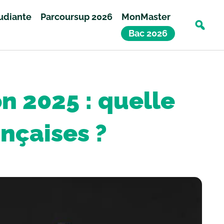
tudiante
Parcoursup 2026
MonMaster
Bac 2026
n 2025 : quelle
ançaises ?