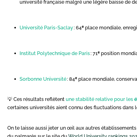
université française malgré une légère baisse de d
Université Paris-Saclay
: 64ᵉ place mondiale, enregis
Institut Polytechnique de Paris
: 71ᵉ position mondia
Sorbonne Université
: 84ᵉ place mondiale, conservan
💡 Ces résultats reflètent
une stabilité relative pour les
é
certaines universités aient connu des fluctuations dans 
On te laisse aussi jeter un œil aux autres établissements
du palmarès sur le site du
World University rankings 20