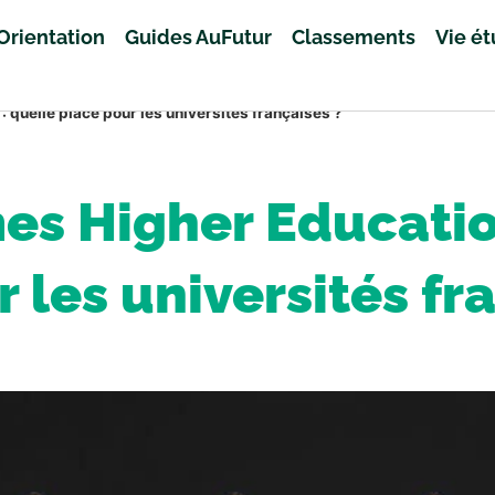
Orientation
Guides AuFutur
Classements
Vie é
quelle place pour les universités françaises ?
es Higher Educatio
 les universités fr