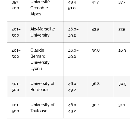
351–
Université
49.4–
41.7
37.7
400
Grenoble
51.0
Alpes
401–
Aix-Marseille
46.0–
43.5
27.5
500
University
49.2
401–
Claude
46.0–
39.8
26.9
500
Bernard
49.2
University
Lyon 1
401–
University of
46.0–
36.8
30.5
500
Bordeaux
49.2
401–
University of
46.0–
30.4
31.1
500
Toulouse
49.2