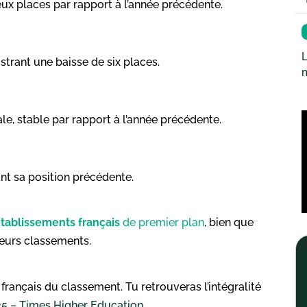
eux places par rapport à l’année précédente.
L
trant une baisse de six places. ​
le, stable par rapport à l’année précédente. ​
t sa position précédente. ​
tablissements français
de premier plan
, bien que
leurs classements.
 français du classement. Tu retrouveras l’intégralité
25 – Times Higher Education
.