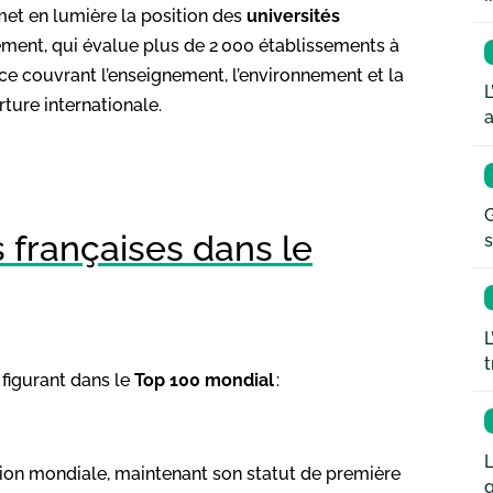
et en lumière la position des
universités
ment, qui évalue plus de 2 000 établissements à
ce couvrant l’enseignement, l’environnement et la
L
ture internationale.​
a
G
 françaises dans le
s
L
t
 figurant dans le
Top 100 mondial
:​
L
tion mondiale, maintenant son statut de première
q