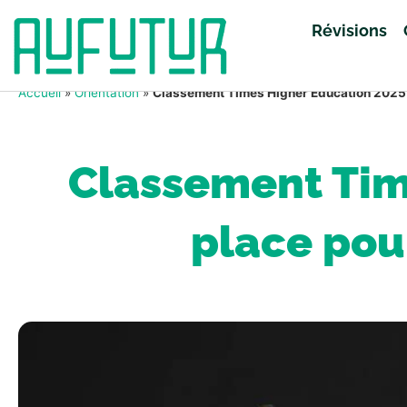
Révisions
Accueil
»
Orientation
»
Classement Times Higher Education 2025 : 
Classement Tim
place pour