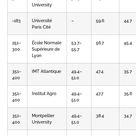
University
=183
Université
–
59.6
44.7
Paris Cité
251–
École Normale
53.7–
56.7
45.4
300
Supérieure de
55.7
Lyon
351–
IMT Atlantique
49.4–
47.4
35.7
400
51.0
351–
Institut Agro
49.4–
47.7
35.6
400
51.0
351–
Montpellier
49.4–
38.4
34.7
400
University
51.0