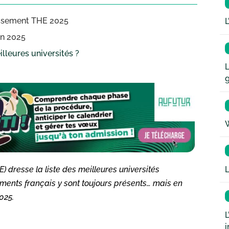
lassement THE 2025
L
en 2025
lleures universités ?
L
W
L
dresse la liste des meilleures universités
sements français y sont toujours présents… mais en
025.
L
i