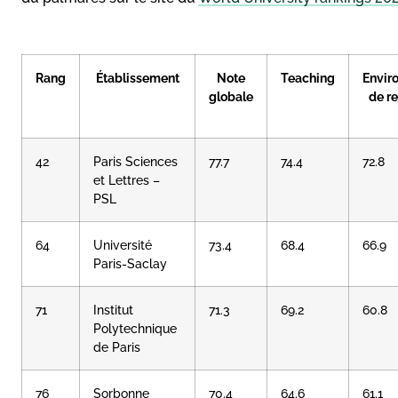
Rang
Établissement
Note
Teaching
Envir
globale
de r
42
Paris Sciences
77.7
74.4
72.8
et Lettres –
PSL
64
Université
73.4
68.4
66.9
Paris-Saclay
71
Institut
71.3
69.2
60.8
Polytechnique
de Paris
76
Sorbonne
70.4
64.6
61.1