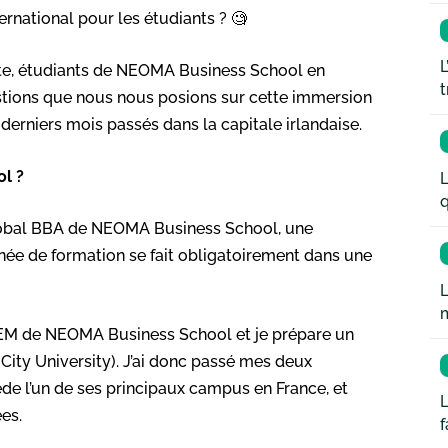
rnational pour les étudiants ? 🧐
L
tte, étudiants de NEOMA Business School en
t
estions que nous nous posions sur cette immersion
 derniers mois passés dans la capitale irlandaise.
ol ?
L
q
Global BBA de NEOMA Business School, une
année de formation se fait obligatoirement dans une
L
SEM de NEOMA Business School et je prépare un
City University). J’ai donc passé mes deux
de l’un de ses principaux campus en France, et
L
es.