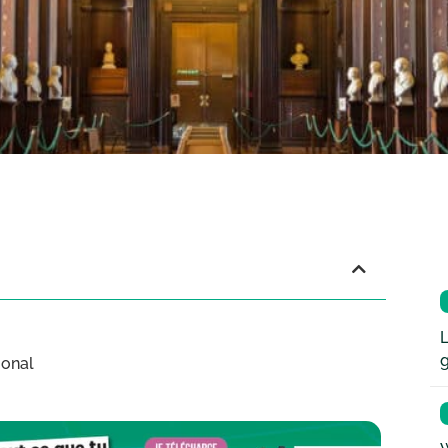
L
ional