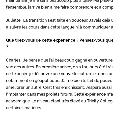
maintenant je me sens beaucoup plus à l’aise. Ma prise de
l’ensemble, j’arrive bien à me faire comprendre et à compr
Juliette : La transition s’est faite en douceur. J’avais déjà
à suivre les cours dans cette langue ni à communiquer a
Que tirez-vous de cette expérience ? Pensez-vous qu’el
?
Charles : Je pense que j’ai beaucoup gagné en ouvertur
vue des autres. En première année, on a toujours été très 
cette année je découvre une nouvelle culture et donc un
notamment en géopolitique. J’aime bien le fait de pouvoir
améliorer un autre. C’est très enrichissant. J’espère aussi
l’implanter dans mes projets futurs. Cette expérience m’a
académique. Le niveau étant très élevé au Trinity Colleg
certaines matières.