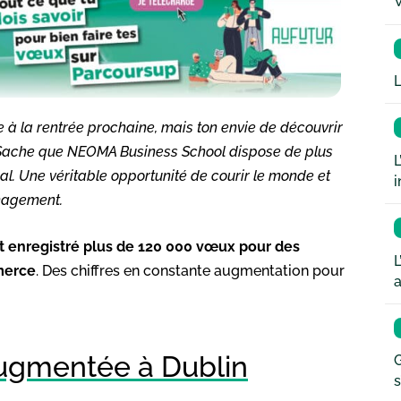
W
L
 à la rentrée prochaine, mais ton envie de découvrir
? Sache que NEOMA Business School dispose de plus
L
l. Une véritable opportunité de courir le monde et
i
nagement.
nt enregistré plus de 120 000 vœux pour des
L
merce
. Des chiffres en constante augmentation pour
a
ugmentée à Dublin
G
s