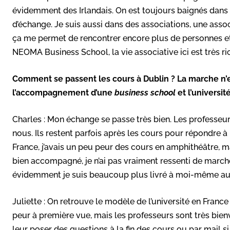
évidemment des Irlandais. On est toujours baignés dans 
d’échange. Je suis aussi dans des associations, une as
ça me permet de rencontrer encore plus de personnes e
NEOMA Business School, la vie associative ici est très ri
Comment se passent les cours à Dublin ? La marche n’e
l’accompagnement d’une
business school
et l’universit
Charles : Mon échange se passe très bien. Les professeurs 
nous. Ils restent parfois après les cours pour répondre à
France, j’avais un peu peur des cours en amphithéâtre, m
bien accompagné, je n’ai pas vraiment ressenti de marche
évidemment je suis beaucoup plus livré à moi-même au Tri
Juliette : On retrouve le modèle de l’université en Franc
peur à première vue, mais les professeurs sont très bien
leur poser des questions à la fin des cours ou par mail s