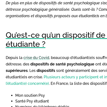
De plus en plus de dispositifs de santé psychologique s’ad
détresse psychologique généralisée. Quels sont-ils ? Comm
organisations et dispositifs proposés aux étudiant(e)s en
Qu’est-ce qu’un dispositif d
étudiante ?
Depuis la
crise du Covid
, beaucoup d‘étudiant(e)s souff
détresse, des
dispositifs de santé psychologique
ont ét
supérieures
. Les
dispositifs
sont généralement des serv
étudiant(e)s en crise.
Plusieurs acteurs y participent et i
l’étudiant(e) concerné(e)
. En France, la liste des dispositi
Mon soutien Psy
Santé Psy étudiant
Numéros de téléphone dédiés