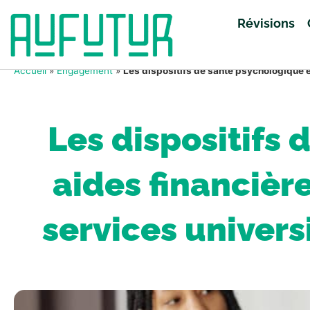
Révisions
Accueil
»
Engagement
»
Les dispositifs de santé psychologique ét
Les dispositifs 
aides financière
services univers