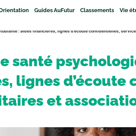
Orientation
Guides AuFutur
Classements
Vie é
udiante : aides financières, lignes d’écoute confidentielles, servic
de santé psycholog
s, lignes d’écoute 
itaires et associati