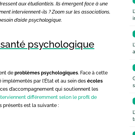
ressent aux étudiant(e)s. Ils émergent face à une
L
ent interviennent-ils ? Zoom sur les associations,
i
 besoin d’aide psychologique.
e santé psychologique
L
a
rent de
problèmes psychologiques
. Face à cette
G
é implémentés par l’État et au sein des
écoles
s
ices d’accompagnement qui soutiennent les
nterviennent différemment selon le profil de
fs présents est la suivante :
L
t