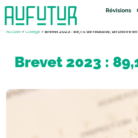
Révisions
Accueil
»
Collège
»
Brevet 2023 : 89,1% de réussite, un chiffre e
Brevet 2023 : 89,