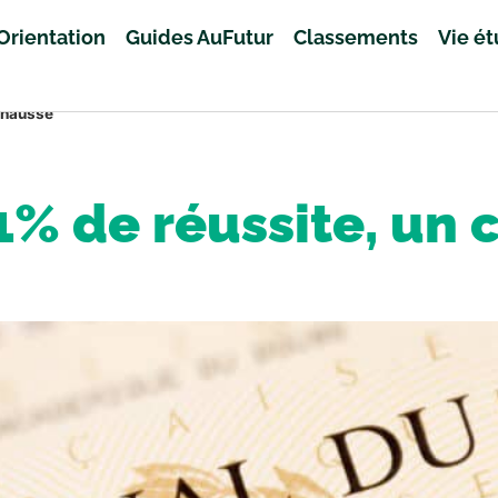
Orientation
Guides AuFutur
Classements
Vie é
n hausse
1% de réussite, un 