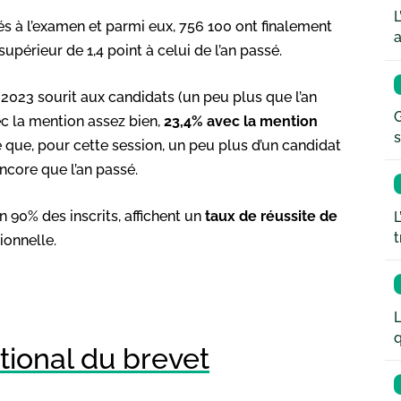
L
s à l’examen et parmi eux, 756 100 ont finalement
a
 supérieur de 1,4 point à celui de l’an passé.
 2023 sourit aux candidats (un peu plus que l’an
G
ec la mention assez bien,
23,4% avec la mention
s
re que, pour cette session, un peu plus d’un candidat
encore que l’an passé.
n 90% des inscrits, affichent un
taux de réussite de
L
t
ionnelle.
L
q
ional du brevet