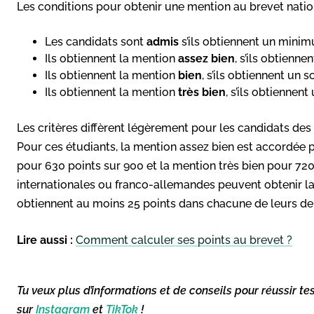
Les conditions pour obtenir une mention au brevet nation
Les candidats sont
admis
s’ils obtiennent un mini
Ils obtiennent la mention
assez bien
, s’ils obtien
Ils obtiennent la mention
bien
, s’ils obtiennent u
Ils obtiennent la mention
très bien
, s’ils obtienne
Les critères diffèrent légèrement pour les candidats des
Pour ces étudiants, la mention assez bien est accordée p
pour 630 points sur 900 et la mention très bien pour 720
internationales ou franco-allemandes peuvent obtenir la
obtiennent au moins 25 points dans chacune de leurs de
Lire aussi :
Comment calculer ses points au brevet ?
Tu veux plus d’informations et de conseils pour réussir te
sur
Instagram
et
TikTok
!