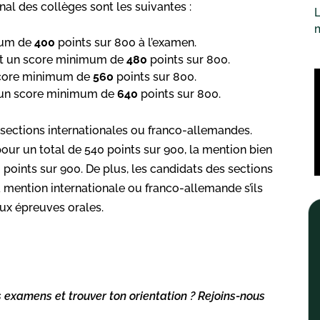
al des collèges sont les suivantes :
L
mum de
400
points sur 800 à l’examen.
nent un score minimum de
480
points sur 800.
n score minimum de
560
points sur 800.
nt un score minimum de
640
points sur 800.
 sections internationales ou franco-allemandes.
our un total de 540 points sur 900, la mention bien
 points sur 900. De plus, les candidats des sections
 mention internationale ou franco-allemande s’ils
ux épreuves orales.
s examens et trouver ton orientation ? Rejoins-nous