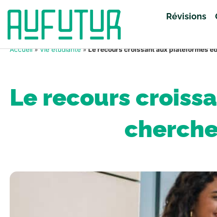
Révisions
Accueil
»
Vie étudiante
»
Le recours croissant aux plateformes éd
Le recours croiss
cherchen