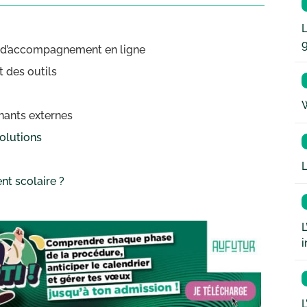
L
ns d’accompagnement en ligne
t des outils
W
enants externes
olutions
L
t scolaire ?
L
i
L