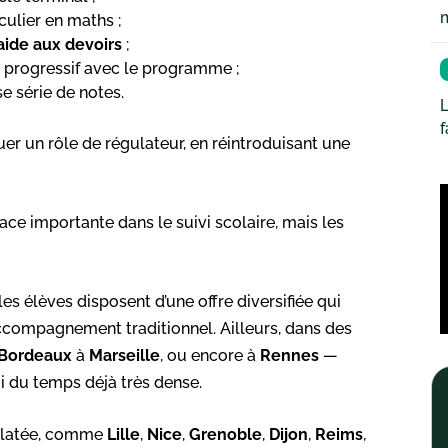
iculier en maths ;
’aide aux devoirs
;
e progressif avec le programme ;
e série de notes.
L
r un rôle de régulateur, en réintroduisant une
ce importante dans le suivi scolaire, mais les
 les élèves disposent d’une offre diversifiée qui
ccompagnement traditionnel. Ailleurs, dans des
Bordeaux
à
Marseille
, ou encore à
Rennes
—
i du temps déjà très dense.
éclatée, comme
Lille
,
Nice
,
Grenoble
,
Dijon
,
Reims
,