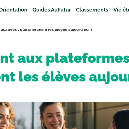
Orientation
Guides AuFutur
Classements
Vie é
ucatives : que cherchent les élèves aujourd’hui ?
ant aux plateformes
t les élèves aujou