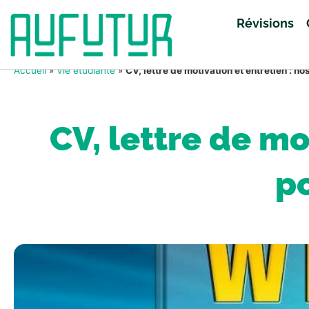
Révisions
Accueil
»
Vie étudiante
»
CV, lettre de motivation et entretien : n
CV, lettre de mo
p