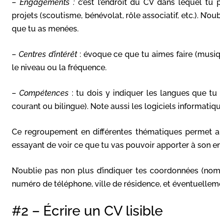
– Engagements :
c’est l’endroit du CV dans lequel tu p
projets (scoutisme, bénévolat, rôle associatif, etc.). N’ou
que tu as menées.
– Centres d’intérêt
: évoque ce que tu aimes faire (musique
le niveau ou la fréquence.
– Compétences
: tu dois y indiquer les langues que tu 
courant ou bilingue). Note aussi les logiciels informatiq
Ce regroupement en différentes thématiques permet au
essayant de voir ce que tu vas pouvoir apporter à son en
N’oublie pas non plus d’indiquer tes coordonnées (nom
numéro de téléphone, ville de résidence, et éventuellem
#2 – Écrire un CV lisible