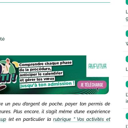
L
été
W
L
L
i
aire un peu d’argent de poche, payer ton permis de
ures. Plus encore, il s’agit même d’une expérience
sup
(et en particulier la
rubrique ” Vos activités et
L