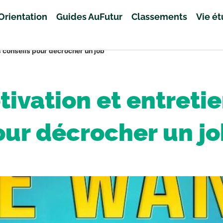
Orientation
Guides AuFutur
Classements
Vie é
os conseils pour décrocher un job
tivation et entretie
our décrocher un j