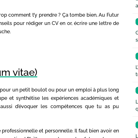
a
 trop comment t’y prendre ? Ça tombe bien, Au Futur
seils pour rédiger un CV en or, écrire une lettre de
uche.
G
s
L
m vitae)
t
 pour un petit boulot ou pour un emploi à plus long
oupe et synthétise les expériences académiques et
L
t aussi d’évoquer les compétences que tu as pu
q
 professionnelle et personnelle. Il faut bien avoir en
L