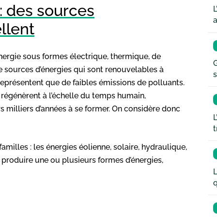
: des sources
L
a
llent
nergie sous formes électrique, thermique, de
G
e sources d’énergies qui sont renouvelables à
s
ne représentent que de faibles émissions de polluants.
 régénèrent à l’échelle du temps humain,
s milliers d’années à se former. On considère donc
L
t
milles : les énergies éolienne, solaire, hydraulique,
 produire une ou plusieurs formes d’énergies,
L
q