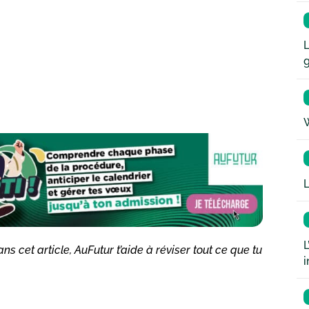
L
W
L
L
s cet article, AuFutur t’aide à réviser tout ce que tu
i