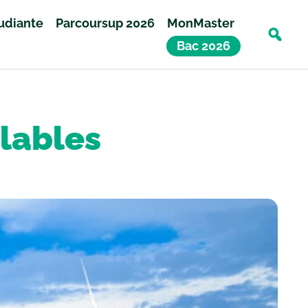
tudiante
Parcoursup 2026
MonMaster
Bac 2026
elables