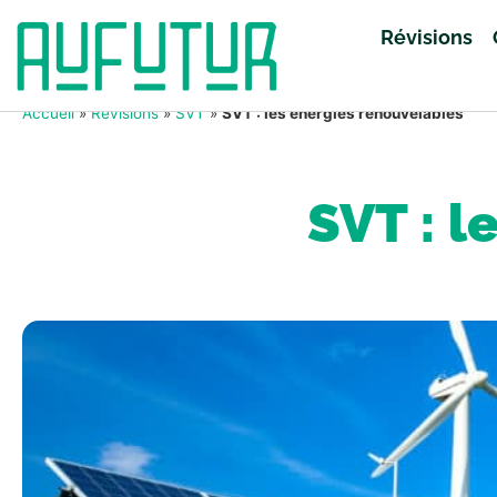
Révisions
Accueil
»
Révisions
»
SVT
»
SVT : les énergies renouvelables
SVT : l