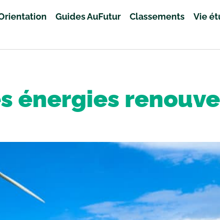
Orientation
Guides AuFutur
Classements
Vie é
es énergies renouv