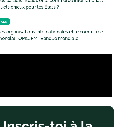
es paradis fiscaux et le commerce international :
uels enjeux pour les États ?
SES
es organisations internationales et le commerce
mondial : OMC, FMI, Banque mondiale