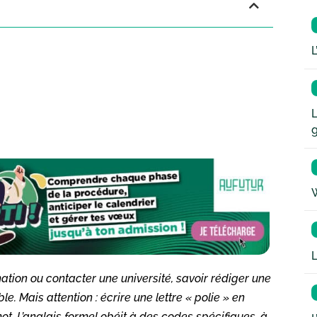
L
L
W
L
ation ou contacter une université, savoir rédiger une
. Mais attention : écrire une lettre « polie » en
ot. L’anglais formel obéit à des codes spécifiques, à