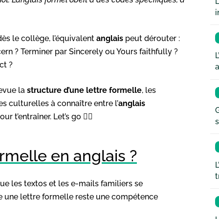
L
i
ès le collège, l’équivalent
anglais
peut dérouter :
rn ? Terminer par Sincerely ou Yours faithfully ?
L
ct ?
a
revue la
structure d’une lettre formelle
, les
s culturelles à connaître entre l’
anglais
G
 t’entraîner. Let’s go 👌🏻
s
ormelle en anglais ?
L
t
ue les textos et les e-mails familiers se
ire une lettre formelle reste une compétence