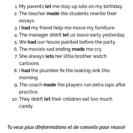
My parents
let
me stay up late on my birthday.
The teacher
made
the students rewrite their
essays.
I
had
my friend help me move my furniture.
The manager didn’t
let
us leave early yesterday.
We
had
our house painted before the party.
The movie’s sad ending
made
me cry.
She always
lets
her little brother watch
cartoons.
I
had
the plumber fix the leaking sink this
morning.
The coach
made
the players run extra laps after
practice.
They didn’t
let
their children eat too much
candy.
Tu veux plus d’informations et de conseils pour réussir