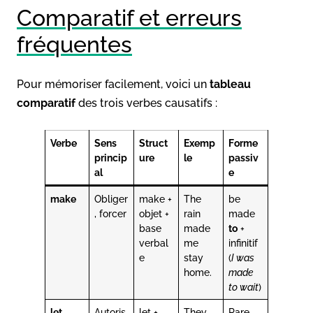
Comparatif et erreurs
fréquentes
Pour mémoriser facilement, voici un
tableau
comparatif
des trois verbes causatifs :
Verbe
Sens
Struct
Exemp
Forme
princip
ure
le
passiv
al
e
make
Obliger
make +
The
be
, forcer
objet +
rain
made
base
made
to
+
verbal
me
infinitif
e
stay
(
I was
home.
made
to wait
)
let
Autoris
let +
They
Rare,