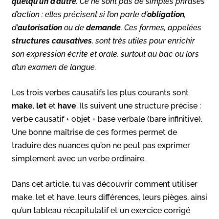
quelqu’un d’autre
. Ce ne sont pas de simples phrases
d’action : elles précisent si l’on parle d’
obligation
,
d’
autorisation
ou de
demande
. Ces formes, appelées
structures causatives
, sont très utiles pour enrichir
son expression écrite et orale, surtout au bac ou lors
d’un examen de langue.
Les trois verbes causatifs les plus courants sont
make
,
let
et
have
. Ils suivent une structure précise :
verbe causatif + objet + base verbale (bare infinitive).
Une bonne maîtrise de ces formes permet de
traduire des nuances qu’on ne peut pas exprimer
simplement avec un verbe ordinaire.
Dans cet article, tu vas découvrir comment utiliser
make, let et have, leurs différences, leurs pièges, ainsi
qu’un tableau récapitulatif et un exercice corrigé