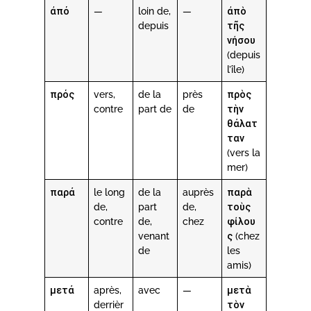
ἀπό
—
loin de,
—
ἀπὸ
depuis
τῆς
νήσου
(depuis
l’île)
πρός
vers,
de la
près
πρὸς
contre
part de
de
τὴν
θάλατ
ταν
(vers la
mer)
παρά
le long
de la
auprès
παρὰ
de,
part
de,
τοὺς
contre
de,
chez
φίλου
venant
ς (chez
de
les
amis)
μετά
après,
avec
—
μετὰ
derrièr
τὸν