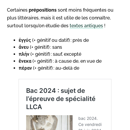
Certaines
prépositions
sont moins fréquentes ou
plus littéraires, mais il est utile de les connaître,
surtout lorsqu’on étudie des
textes antiques
!
ἐγγύς (+ génitif ou datif) : près de
ἄνευ (+ génitif) : sans
πλήν (+ génitif) : sauf, excepté
ἕνεκα (+ génitif) : à cause de, en vue de
πέραν (+ génitif) : au-delà de