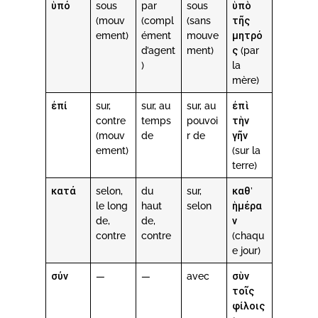
ὑπό
sous
par
sous
ὑπὸ
(mouv
(compl
(sans
τῆς
ement)
ément
mouve
μητρό
d’agent
ment)
ς (par
)
la
mère)
ἐπί
sur,
sur, au
sur, au
ἐπὶ
contre
temps
pouvoi
τὴν
(mouv
de
r de
γῆν
ement)
(sur la
terre)
κατά
selon,
du
sur,
καθ’
le long
haut
selon
ἡμέρα
de,
de,
ν
contre
contre
(chaqu
e jour)
σύν
—
—
avec
σὺν
τοῖς
φίλοις