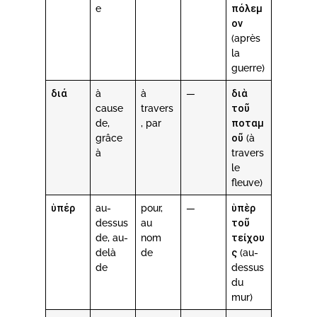
e
πόλεμ
ον
(après
la
guerre)
διά
à
à
—
διὰ
cause
travers
τοῦ
de,
, par
ποταμ
grâce
οῦ (à
à
travers
le
fleuve)
ὑπέρ
au-
pour,
—
ὑπὲρ
dessus
au
τοῦ
de, au-
nom
τείχου
delà
de
ς (au-
de
dessus
du
mur)