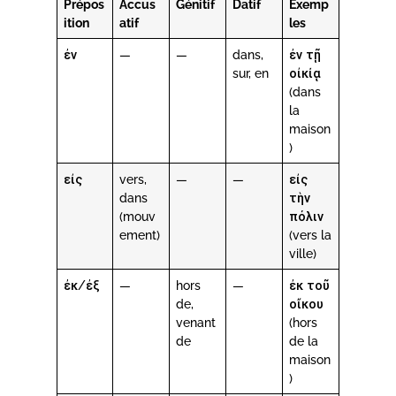
Prépos
Accus
Génitif
Datif
Exemp
ition
atif
les
ἐν
—
—
dans,
ἐν τῇ
sur, en
οἰκίᾳ
(dans
la
maison
)
εἰς
vers,
—
—
εἰς
dans
τὴν
(mouv
πόλιν
ement)
(vers la
ville)
ἐκ/ἐξ
—
hors
—
ἐκ τοῦ
de,
οἴκου
venant
(hors
de
de la
maison
)