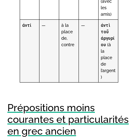
(avec
les
amis)
ἀντί
—
à la
—
ἀντὶ
place
τοῦ
de,
ἀργυρί
contre
ου (à
la
place
de
l’argent
)
Prépositions moins
courantes et particularités
en grec ancien