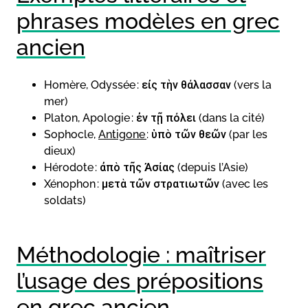
phrases modèles en grec
ancien
Homère, Odyssée : εἰς τὴν θάλασσαν (vers la
mer)
Platon, Apologie : ἐν τῇ πόλει (dans la cité)
Sophocle,
Antigone
: ὑπὸ τῶν θεῶν (par les
dieux)
Hérodote : ἀπὸ τῆς Ἀσίας (depuis l’Asie)
Xénophon : μετὰ τῶν στρατιωτῶν (avec les
soldats)
Méthodologie : maîtriser
l’usage des prépositions
en grec ancien