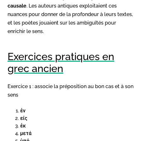
causale
. Les auteurs antiques exploitaient ces
nuances pour donner de la profondeur à leurs textes,
et les poètes jouaient sur les ambiguïtés pour
enrichir le sens.
Exercices pratiques en
grec ancien
Exercice 1 : associe la préposition au bon cas et à son
sens
ἐν
εἰς
ἐκ
μετά
ὑπό