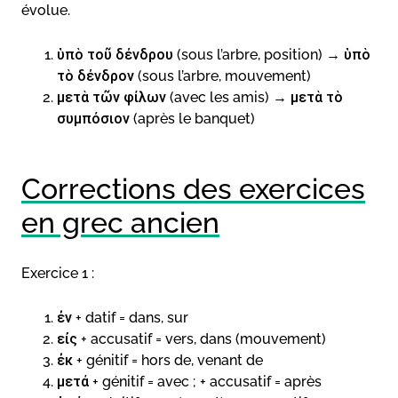
évolue.
ὑπὸ τοῦ δένδρου (sous l’arbre, position) → ὑπὸ
τὸ δένδρον (sous l’arbre, mouvement)
μετὰ τῶν φίλων (avec les amis) → μετὰ τὸ
συμπόσιον (après le banquet)
Corrections des exercices
en grec ancien
Exercice 1 :
ἐν + datif = dans, sur
εἰς + accusatif = vers, dans (mouvement)
ἐκ + génitif = hors de, venant de
μετά + génitif = avec ; + accusatif = après