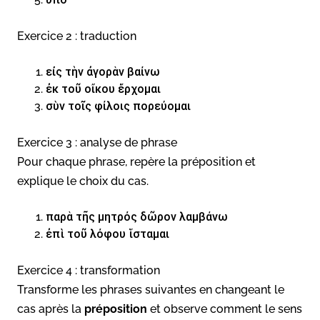
Exercice 2 : traduction
εἰς τὴν ἀγορὰν βαίνω
ἐκ τοῦ οἴκου ἔρχομαι
σὺν τοῖς φίλοις πορεύομαι
Exercice 3 : analyse de phrase
Pour chaque phrase, repère la préposition et
explique le choix du cas.
παρὰ τῆς μητρός δῶρον λαμβάνω
ἐπὶ τοῦ λόφου ἵσταμαι
Exercice 4 : transformation
Transforme les phrases suivantes en changeant le
cas après la
préposition
et observe comment le sens