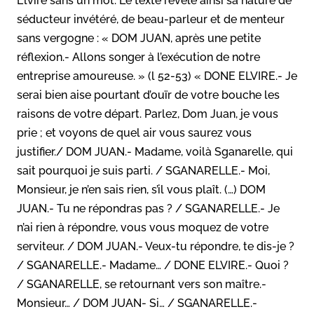
Elvire sans un mot. Le texte révèle ainsi sa nature de
séducteur invétéré, de beau-parleur et de menteur
sans vergogne : « DOM JUAN, après une petite
réflexion.- Allons songer à l’exécution de notre
entreprise amoureuse. » (l 52-53) « DONE ELVIRE.- Je
serai bien aise pourtant d’ouïr de votre bouche les
raisons de votre départ. Parlez, Dom Juan, je vous
prie ; et voyons de quel air vous saurez vous
justifier./ DOM JUAN.- Madame, voilà Sganarelle, qui
sait pourquoi je suis parti. / SGANARELLE.- Moi,
Monsieur, je n’en sais rien, s’il vous plaît. (…) DOM
JUAN.- Tu ne répondras pas ? / SGANARELLE.- Je
n’ai rien à répondre, vous vous moquez de votre
serviteur. / DOM JUAN.- Veux-tu répondre, te dis-je ?
/ SGANARELLE.- Madame… / DONE ELVIRE.- Quoi ?
/ SGANARELLE, se retournant vers son maître.-
Monsieur… / DOM JUAN- Si… / SGANARELLE.-