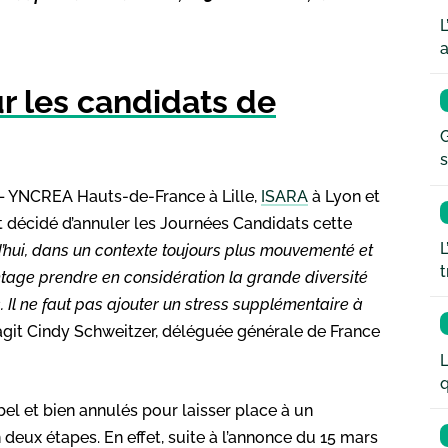
L
a
r les candidats de
G
s
– YNCREA Hauts-de-France à Lille,
ISARA
à Lyon et
t décidé d’annuler les Journées Candidats cette
L
’hui, dans un contexte toujours plus mouvementé et
t
antage prendre en considération la grande diversité
. Il ne faut pas ajouter un stress supplémentaire à
éagit Cindy Schweitzer, déléguée générale de France
L
q
bel et bien annulés pour laisser place à un
eux étapes. En effet, suite à l’annonce du 15 mars