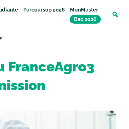
tudiante
Parcoursup 2026
MonMaster
Bac 2026
on
au FranceAgro3
mission