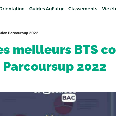
Orientation
Guides AuFutur
Classements
Vie é
ation Parcoursup 2022
es meilleurs BTS c
Parcoursup 2022