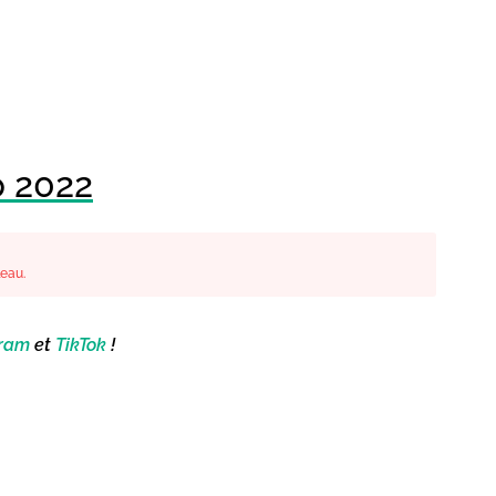
p 2022
leau.
gram
et
TikTok
!