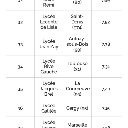
(80)
Remi
Lycée
Saint-
32
Leconte
Denis
7,52
de Lisle
(974)
Aulnay-
Lycée
33
sous-Bois
7,38
Jean Zay
(93)
Lycée
Toulouse
34
Rive
7,31
(31)
Gauche
Lycée
La
35
Jacques
Courneuve
7,20
Brel
(93)
Lycée
36
Cergy (95)
7,15
Galilée
Lycée
Marseille
37
Jeanne
7,08