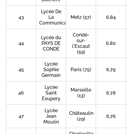
Lycée De
43
La
Metz (57)
6,84
Communication
Condé-
Lycée du
sur-
44
PAYS DE
6,80
l'Escaut
CONDE
(59)
Lycée
45
Sophie
Paris (75)
6,79
Germain
Lycée
Marseille
46
Saint
6,78
(13)
Exupery
Lycée
Châteaulin
47
Jean
6,76
(29)
Moulin
Charleville-