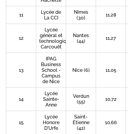
Hachette
Lycée de
Nîmes
11
11,28
La CCI
(30)
Lycée
général et
Nantes
12
11,27
technologique
(44)
Carcouët
IPAG
Business
13
School -
Nice (6)
11,05
Campus
de Nice
Lycée
Verdun
14
Sainte-
10,72
(55)
Anne
Lycée
Saint-
15
Honore
Etienne
10,66
D'Urfe
(42)