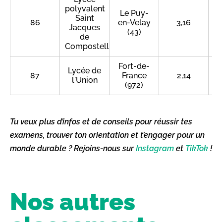
polyvalent
Le Puy-
Saint
86
en-Velay
3,16
Jacques
(43)
de
Compostelle
Fort-de-
Lycée de
87
France
2,14
l'Union
(972)
Tu veux plus d’infos et de conseils pour réussir tes
examens, trouver ton orientation et t’engager pour un
monde durable ? Rejoins-nous sur
Instagram
et
TikTok
!
Nos autres