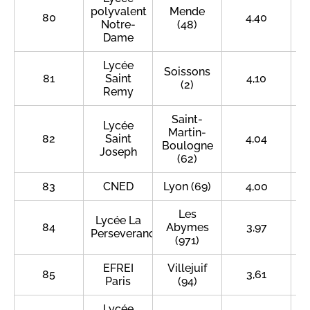
polyvalent
Mende
80
4,40
Notre-
(48)
Dame
Lycée
Soissons
81
Saint
4,10
(2)
Remy
Saint-
Lycée
Martin-
82
Saint
4,04
Boulogne
Joseph
(62)
83
CNED
Lyon (69)
4,00
Les
Lycée La
84
Abymes
3,97
Perseverance
(971)
EFREI
Villejuif
85
3,61
Paris
(94)
Lycée