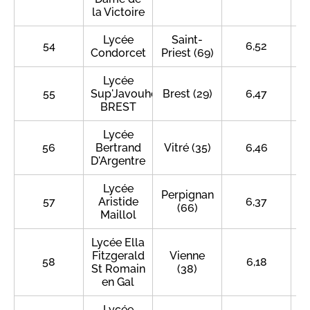
la Victoire
Lycée
Saint-
54
6,52
Condorcet
Priest (69)
Lycée
55
Sup'Javouhey
Brest (29)
6,47
BREST
Lycée
56
Bertrand
Vitré (35)
6,46
D'Argentre
Lycée
Perpignan
57
Aristide
6,37
(66)
Maillol
Lycée Ella
Fitzgerald
Vienne
58
6,18
St Romain
(38)
en Gal
Lycée