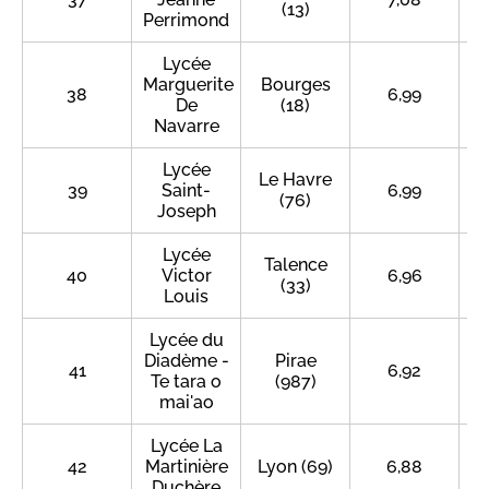
(13)
Perrimond
Lycée
Marguerite
Bourges
38
6,99
De
(18)
Navarre
Lycée
Le Havre
39
Saint-
6,99
(76)
Joseph
Lycée
Talence
40
Victor
6,96
(33)
Louis
Lycée du
Diadème -
Pirae
41
6,92
Te tara o
(987)
mai'ao
Lycée La
42
Martinière
Lyon (69)
6,88
Duchère