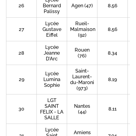
26
Bernard
Agen (47)
8,56
Palissy
Lycée
Rueil-
27
Gustave
Malmaison
8,56
Eiffel
(92)
Lycée
Rouen
28
Jeanne
8,34
(76)
D'Arc
Saint-
Lycée
Laurent-
29
Lumina
8,19
du-Maroni
Sophie
(973)
LGT
SAINT
Nantes
30
8,11
FELIX - LA
(44)
SALLE
Lycée
Amiens
31
Saint
7,94