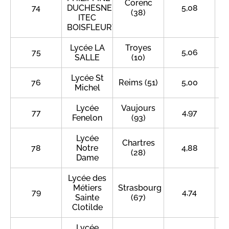
Corenc
74
DUCHESNE
5,08
(38)
ITEC
BOISFLEURY
Lycée LA
Troyes
75
5,06
SALLE
(10)
Lycée St
76
Reims (51)
5,00
Michel
Lycée
Vaujours
77
4,97
Fenelon
(93)
Lycée
Chartres
78
Notre
4,88
(28)
Dame
Lycée des
Métiers
Strasbourg
79
4,74
Sainte
(67)
Clotilde
Lycée