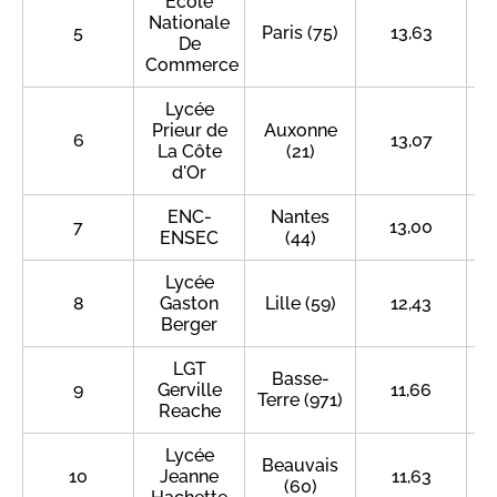
Ecole
Nationale
5
Paris (75)
13,63
De
Commerce
Lycée
Prieur de
Auxonne
6
13,07
La Côte
(21)
d'Or
ENC-
Nantes
7
13,00
ENSEC
(44)
Lycée
8
Gaston
Lille (59)
12,43
Berger
LGT
Basse-
9
Gerville
11,66
Terre (971)
Reache
Lycée
Beauvais
10
Jeanne
11,63
(60)