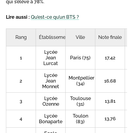
qui s’élève à 78%.
Lire aussi :
Qu’est-ce qu’un BTS ?
Rang
Établissement
Ville
Note finale
É
Lycée
1
Jean
Paris (75)
17,42
Lurcat
Lycée
Montpellier
2
Jean
16,68
(34)
Monnet
Lycée
Toulouse
3
13,81
Ozenne
(31)
Lycée
Toulon
4
13,76
Bonaparte
(83)