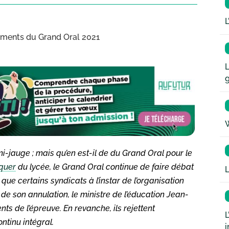
L
ements du Grand Oral 2021
L
W
mi-jauge ; mais qu’en est-il de du Grand Oral pour le
quer
du lycée, le Grand Oral continue de faire débat
L
que certains syndicats à l’instar de l’organisation
de son annulation, le ministre de l’éducation Jean-
 de l’épreuve. En revanche, ils rejettent
L
ntinu intégral.
i