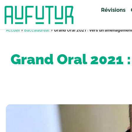
Révisions
Accueil
»
Baccalauréat
»
Grand Oral 2021 : vers un aménagement 
Grand Oral 2021 