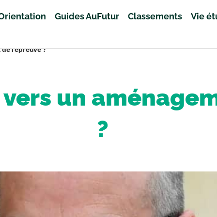
Orientation
Guides AuFutur
Classements
Vie é
de l’épreuve ?
: vers un aménagem
?