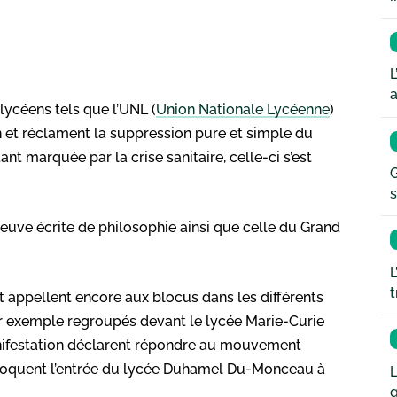
L
a
céens tels que l’UNL (
Union Nationale Lycéenne
)
n et réclament la suppression pure et simple du
nt marquée par la crise sanitaire, celle-ci s’est
G
s
reuve écrite de philosophie ainsi que celle du Grand
L
t
t appellent encore aux blocus dans les différents
par exemple regroupés devant le lycée Marie-Curie
anifestation déclarent répondre au mouvement
bloquent l’entrée du lycée Duhamel Du-Monceau à
L
q