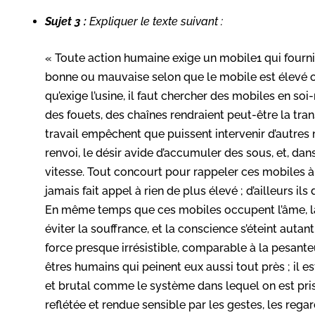
Sujet 3 :
Expliquer le texte suivant :
« Toute action humaine exige un mobile1 qui fournisse
bonne ou mauvaise selon que le mobile est élevé ou 
qu’exige l’usine, il faut chercher des mobiles en soi-
des fouets, des chaînes rendraient peut-être la tr
travail empêchent que puissent intervenir d’autres
renvoi, le désir avide d’accumuler des sous, et, da
vitesse. Tout concourt pour rappeler ces mobiles à l
jamais fait appel à rien de plus élevé ; d’ailleurs i
En même temps que ces mobiles occupent l’âme, la
éviter la souffrance, et la conscience s’éteint autan
force presque irrésistible, comparable à la pesante
êtres humains qui peinent eux aussi tout près ; il 
et brutal comme le système dans lequel on est pris 
reflétée et rendue sensible par les gestes, les rega