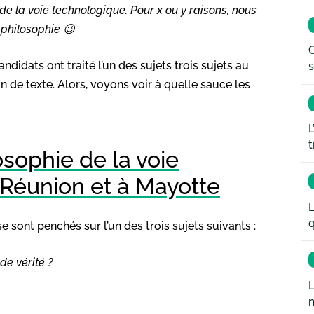
de la voie technologique. Pour x ou y raisons, nous
 philosophie 😉
G
didats ont traité l’un des sujets trois sujets au
s
on de texte. Alors, voyons voir à quelle sauce les
L
t
osophie de la voie
 Réunion et à Mayotte
L
q
 sont penchés sur l’un des trois sujets suivants :
 vérité ?
L