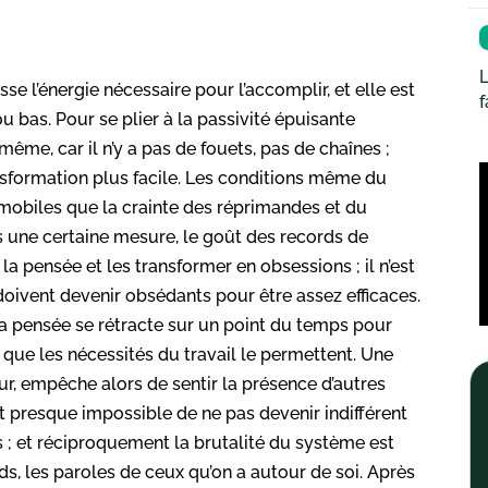
L
 l’énergie nécessaire pour l’accomplir, et elle est
bas. Pour se plier à la passivité épuisante
même, car il n’y a pas de fouets, pas de chaînes ;
ansformation plus facile. Les conditions même du
 mobiles que la crainte des réprimandes et du
ns une certaine mesure, le goût des records de
a pensée et les transformer en obsessions ; il n’est
ls doivent devenir obsédants pour être assez efficaces.
 pensée se rétracte sur un point du temps pour
t que les nécessités du travail le permettent. Une
ur, empêche alors de sentir la présence d’autres
est presque impossible de ne pas devenir indifférent
; et réciproquement la brutalité du système est
rds, les paroles de ceux qu’on a autour de soi. Après