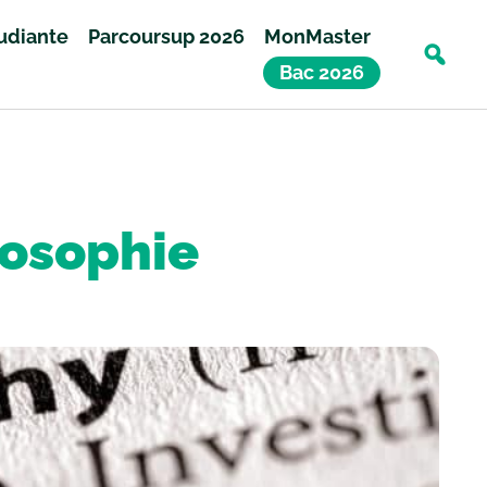
tudiante
Parcoursup 2026
MonMaster
Bac 2026
losophie