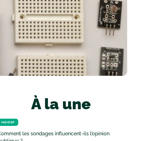
À la une
HGGSP
omment les sondages influencent-ils l’opinion
ublique ?