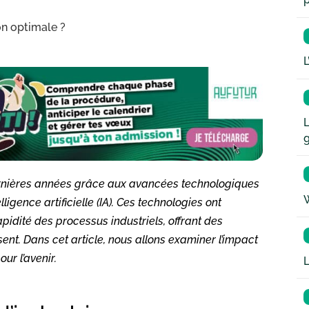
on optimale ?
L
L
dernières années grâce aux avancées technologiques
W
telligence artificielle (IA). Ces technologies ont
apidité des processus industriels, offrant des
sent. Dans cet article, nous allons examiner l’impact
ur l’avenir.
L