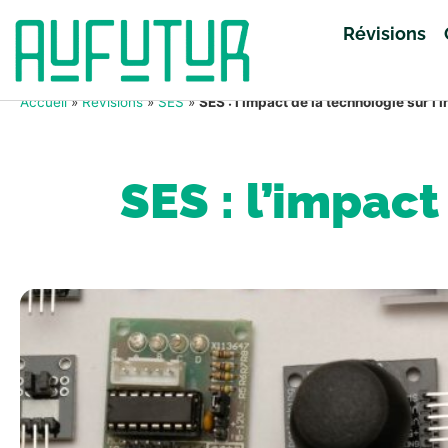
Révisions
Accueil
»
Révisions
»
SES
»
SES : l’impact de la technologie sur l’
SES : l’impact