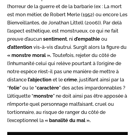
l’horreur de la guerre et de la barbarie (ex : La mort
est mon métier, de Robert Merle (1952) ou encore Les
Bienveillantes, de Jonathan Littell (2006)). Par delà
l’aspect esthétique, est monstrueux, ce qui ne fait
preuve d’aucun
sentiment
, ni
d’empathie
ou
d’attention
vis-à-vis d’autrui. Surgit alors la figure du
« monstre moral ».
Toutefois, rejeter du côté de
l’inhumanité celui qui relève pourtant à l’origine de
notre espèce n’est-il pas une manière de mettre à
distance
l’abjection
et le
crime
, justifiant ainsi par la
“
folie
” ou le “
caractère
” des actes impardonnables ?
L’étiquette “
monstre
” ne doit ainsi pas être apposée à
n’importe quel personnage malfaisant, cruel ou
tortionnaire, au risque de ranger du côté de
l’exceptionnel la
« banalité du mal ».