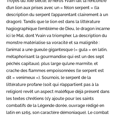
Troyes du XIIe siècle, le héros Yvain fait la rencontre
d’un lion aux prises avec un « félon serpent » (la
description du serpent l’apparentant clairement à un
dragon). Tandis que le lion est dans la littérature
hagiographique l’emblème de Dieu, le dragon incarne
ici le Mal, dont Yvain va triompher. La description du
monstre matérialise sa voracité et sa malignité :
l’animal a une gueule gigantesque (« gula » en latin,
métaphorisant la gourmandise qui est un des sept
péchés capitaux), plus large qu’une marmite, et
crache des flammes empoisonnées (le serpent est
dit « venimeux »). Sournois, le serpent de la
littérature profane (soit qui n’appartient pas à la
religion) revêt un aspect maléfique déjà présent dans
les textes chrétiens (s’y ajoute pour les saints
combatifs de la Légende dorée, ouvrage rédigé en
latin en 1265, son caractère démoniaque). Le combat