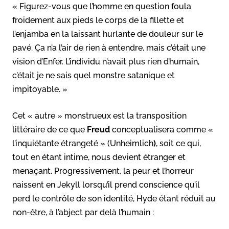
« Figurez-vous que l’homme en question foula
froidement aux pieds le corps de la fillette et
l’enjamba en la laissant hurlante de douleur sur le
pavé. Ça n’a l’air de rien à entendre, mais c’était une
vision d’Enfer. L’individu n’avait plus rien d’humain,
c’était je ne sais quel monstre satanique et
impitoyable. »
Cet « autre » monstrueux est la transposition
littéraire de ce que
Freud
conceptualisera comme «
l’inquiétante étrangeté » (Unheimlich
)
, soit ce qui,
tout en étant intime, nous devient étranger et
menaçant. Progressivement, la peur et l’horreur
naissent en Jekyll lorsqu’il prend conscience qu’il
perd le contrôle de son identité, Hyde étant réduit au
non-être, à l’abject par delà l’humain :