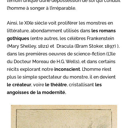
témoin unique d’une dépossession de soi qui conduit
l’homme à songer à l’irréparable.
Ainsi, le XIXe siècle voit proliférer les monstres en
littérature, abondamment utilisés dans
les romans
gothiques
(entre autres, les célèbres Frankenstein
(Mary Shelley, 1821) et
Dracula (Bram Stoker, 1897)
),
dans les premières oeuvres de science-fiction (L’Ile
du Docteur Moreau de H.G. Wells), et dans certains
récits explorant notre
inconscient
. L’homme n’est
plus le simple spectateur du monstre, il en devient
le créateur
, voire
le théâtre
, cristallisant
les
angoisses de la modernité.