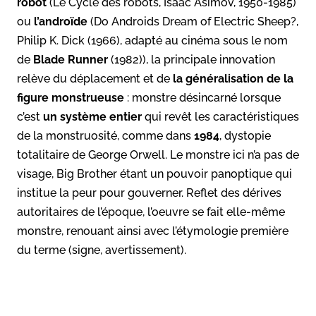
robot
(Le Cycle des robots, Isaac Asimov, 1950-1985)
ou
l’androïde
(Do Androids Dream of Electric Sheep?,
Philip K. Dick (1966), adapté au cinéma sous le nom
de
Blade Runner
(1982)), la principale innovation
relève du déplacement et de
la généralisation de la
figure monstrueuse
: monstre désincarné lorsque
c’est
un système entier
qui revêt les caractéristiques
de la monstruosité, comme dans
1984
, dystopie
totalitaire de George Orwell. Le monstre ici n’a pas de
visage, Big Brother étant un pouvoir panoptique qui
institue la peur pour gouverner. Reflet des dérives
autoritaires de l’époque, l’oeuvre se fait elle-même
monstre, renouant ainsi avec l’étymologie première
du terme (signe, avertissement).