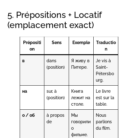
5. Prépositions + Locatif
(emplacement exact)
Prépositi
Sens
Exemple
Traductio
on
n
в
dans
Я живу в
Je vis à
(position)
Питере.
Saint-
Pétersbo
urg.
на
sur, à
Книга
Le livre
(position)
лежит на
est sur la
столе.
table.
о / об
à propos
Мы
Nous
de
говорили
parlions
о
du film.
фильме.