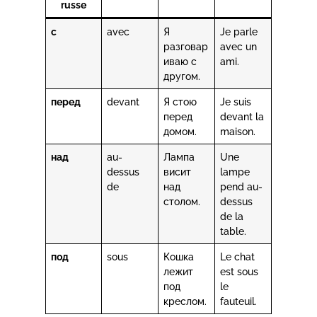
russe
с
avec
Я
Je parle
разговар
avec un
иваю с
ami.
другом.
перед
devant
Я стою
Je suis
перед
devant la
домом.
maison.
над
au-
Лампа
Une
dessus
висит
lampe
de
над
pend au-
столом.
dessus
de la
table.
под
sous
Кошка
Le chat
лежит
est sous
под
le
креслом.
fauteuil.