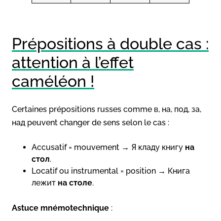
Prépositions à double cas :
attention à l’effet
caméléon !
Certaines prépositions russes comme в, на, под, за,
над peuvent changer de sens selon le cas :
Accusatif = mouvement → Я кладу книгу
на
стол
.
Locatif ou instrumental = position → Книга
лежит
на столе
.
Astuce mnémotechnique
: