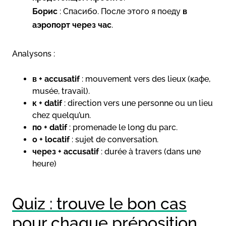
Борис
: Спасибо. После этого я поеду
в
аэропорт через час
.
Analysons :
в + accusatif
: mouvement vers des lieux (кафе,
musée, travail).
к + datif
: direction vers une personne ou un lieu
chez quelqu’un.
по + datif
: promenade le long du parc.
о + locatif
: sujet de conversation.
через + accusatif
: durée à travers (dans une
heure)
Quiz : trouve le bon cas
pour chaque préposition