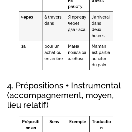
на
travail.
работу.
через
à travers,
Я приеду
J’arriverai
dans
через
dans
два часа.
deux
heures.
за
pour un
Мама
Maman
achat ou
пошла за
est partie
en arrière
хлебом.
acheter
du pain.
4. Prépositions + Instrumental
(accompagnement, moyen,
lieu relatif)
Prépositi
Sens
Exemple
Traductio
on en
n