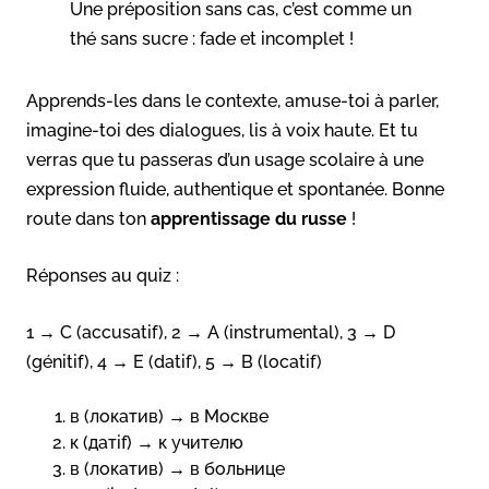
Une préposition sans cas, c’est comme un
thé sans sucre : fade et incomplet !
Apprends-les dans le contexte, amuse-toi à parler,
imagine-toi des dialogues, lis à voix haute. Et tu
verras que tu passeras d’un usage scolaire à une
expression fluide, authentique et spontanée. Bonne
route dans ton
apprentissage du russe
!
Réponses au quiz :
1 → C (accusatif), 2 → A (instrumental), 3 → D
(génitif), 4 → E (datif), 5 → B (locatif)
в (локатив) → в Москве
к (датif) → к учителю
в (локатив) → в больнице