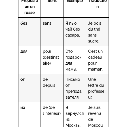
Prépositi
Sens
Exemple
Traductio
on en
n
russe
без
sans
Я пью
Je bois
чай без
du thé
сахара.
sans
sucre.
для
pour
Это
C’est un
(destinat
подарок
cadeau
aire)
для
pour
мамы.
maman.
от
de,
Письмо
Une
depuis
от
lettre du
препода
professe
вателя.
ur.
из
de (de
Я
Je suis
l’intérieur)
вернулся
revenu
из
de
Москвы.
Moscou.