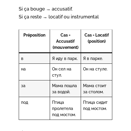
Si ça bouge → accusatif.
Si ça reste → locatif ou instrumental
Préposition
Cas =
Cas = Locatif
Accusatif
(position)
(mouvement)
в
Я иду в парк.
Я в парке.
на
Он сел на
Он на стуле.
стул.
за
Мама пошла
Мама стоит
за водой.
за столом.
под
Птица
Птица сидит
пролетела
под мостом.
под мостом.