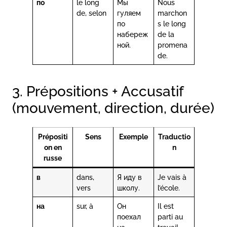
по
le long
Мы
Nous
de, selon
гуляем
marchon
по
s le long
набереж
de la
ной.
promena
de.
3. Prépositions + Accusatif
(mouvement, direction, durée)
Prépositi
Sens
Exemple
Traductio
on en
n
russe
в
dans,
Я иду в
Je vais à
vers
школу.
l’école.
на
sur, à
Он
Il est
поехал
parti au