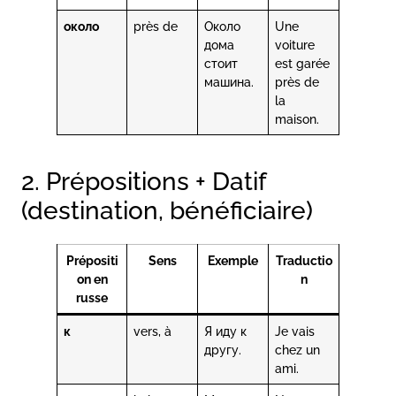
около
près de
Около
Une
дома
voiture
стоит
est garée
машина.
près de
la
maison.
2. Prépositions + Datif
(destination, bénéficiaire)
Prépositi
Sens
Exemple
Traductio
on en
n
russe
к
vers, à
Я иду к
Je vais
другу.
chez un
ami.