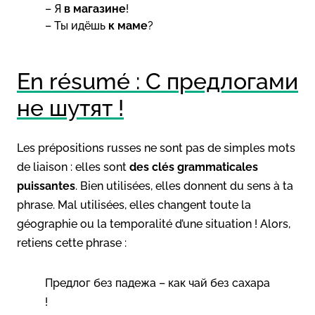
– Я
в магазине
!
– Ты идёшь
к маме
?
En résumé : С предлогами
не шутят !
Les prépositions russes ne sont pas de simples mots
de liaison : elles sont
des clés grammaticales
puissantes
. Bien utilisées, elles donnent du sens à ta
phrase. Mal utilisées, elles changent toute la
géographie ou la temporalité d’une situation ! Alors,
retiens cette phrase :
Предлог без падежа – как чай без сахара
!