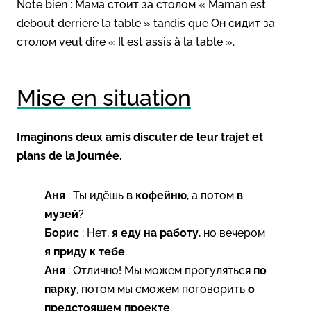
Note bien : Мама стоит за столом « Maman est
debout derrière la table » tandis que Он сидит за
столом veut dire « Il est assis à la table ».
Mise en situation
Imaginons deux amis discuter de leur trajet et
plans de la journée.
Аня
: Ты идёшь
в кофейню
, а потом
в
музей
?
Борис
: Нет,
я еду на работу
, но вечером
я приду к тебе
.
Аня
: Отлично! Мы можем прогуляться
по
парку
, потом мы сможем поговорить
о
предстоящем проекте
.