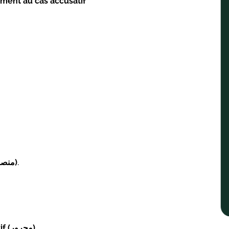
lément au cas accusatif
accusatif (منصوب)
.
Verbe impératif « afʿil » + بـ + complément au génitif (مجرور)