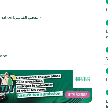
L
Les deux formes grammaticales classiques d’exclamation (التعجب القياسي)
L
rabe
W
L
L
i