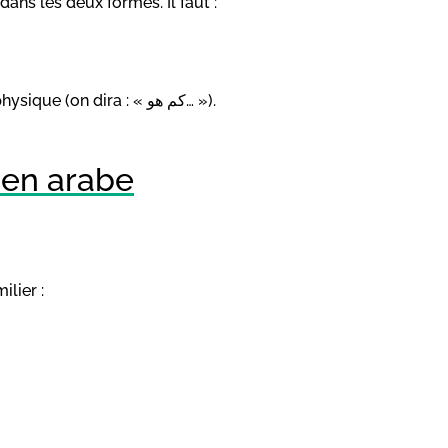
ans les deux formes. Il faut :
Pas de verbe exprimant une couleur ou un défaut physique (on dira : « كم هو… »).
 en arabe
lier :