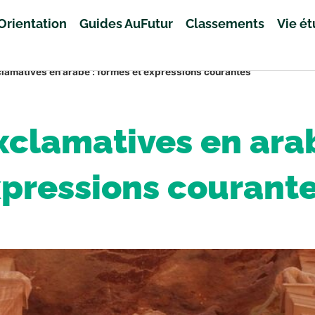
Orientation
Guides AuFutur
Classements
Vie é
lamatives en arabe : formes et expressions courantes
xclamatives en arab
pressions courant