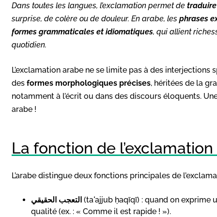
Dans toutes les langues, l’exclamation permet de
traduire
surprise, de colère ou de douleur. En arabe, les
formes grammaticales et idiomatiques
, qui allient riche
quotidien.
L’exclamation arabe ne se limite pas à des interjections s
des
formes morphologiques précises
, héritées de la g
notamment à l’écrit ou dans des discours éloquents. Un
arabe !
La fonction de l’exclamation
L’arabe distingue deux fonctions principales de l’exclamat
التعجب الحقيقي
(taʿajjub ḥaqīqī) : quand on exprime
qualité (ex. : « Comme il est rapide ! »).