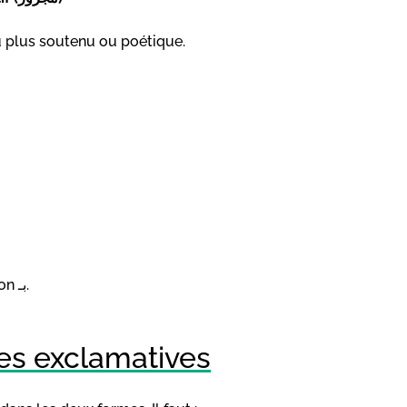
u plus soutenu ou poétique.
après la préposition بـ.
es exclamatives