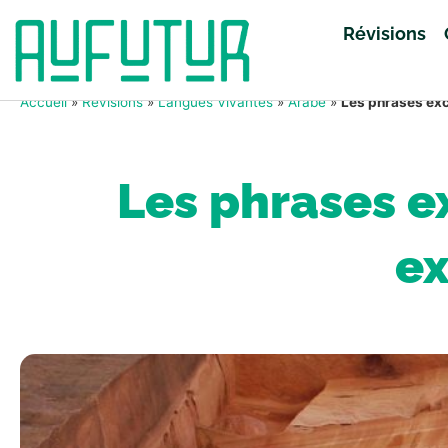
Révisions
Accueil
»
Révisions
»
Langues Vivantes
»
Arabe
»
Les phrases exc
Les phrases e
ex