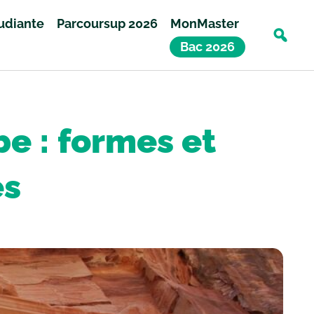
tudiante
Parcoursup 2026
MonMaster
Bac 2026
e : formes et
es