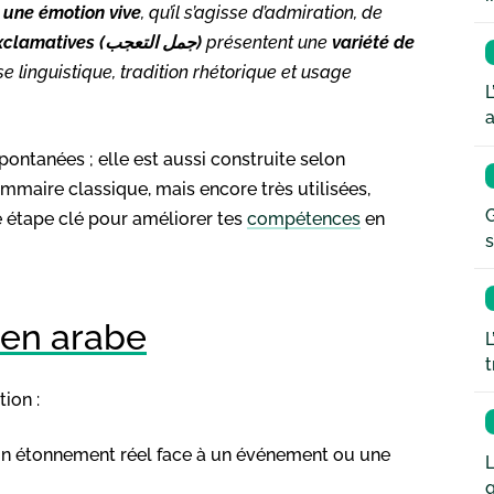
 une émotion vive
, qu’il s’agisse d’admiration, de
phrases exclamatives (جمل التعجب)
présentent une
variété de
sse linguistique, tradition rhétorique et usage
L
a
pontanées ; elle est aussi construite selon
rammaire classique, mais encore très utilisées,
G
e étape clé pour améliorer tes
compétences
en
s
 en arabe
L
t
ion :
 un étonnement réel face à un événement ou une
L
q