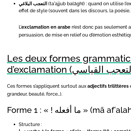
التعجب البلاغي
(taʿajjub balāghī) : quand on utilise l’
effet de style (souvent dans les discours, la poésie, 
L’
exclamation en arabe
n’est donc pas seulement aff
persuasion, de mise en relief ou d’émotion esthétiq
Les deux formes grammatica
Ces formes s’appliquent surtout aux
adjectifs trilittères
e
grandeur, beauté, force…).
Forme 1 : « ! ما أفعله » (mā afʿ
Structure :