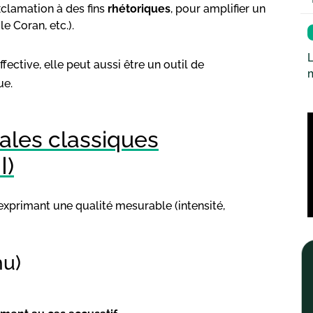
exclamation à des fins
rhétoriques
, pour amplifier un
le Coran, etc.).
L
ective, elle peut aussi être un outil de
ue.
les classiques
d’exclamation (التعجب القياسي)
xprimant une qualité mesurable (intensité,
alahu)