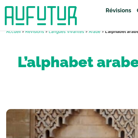
Révisions
Accueil
»
Révisions
»
Langues Vivantes
»
Arabe
»
L’alphabet arabe
L’alphabet arabe 