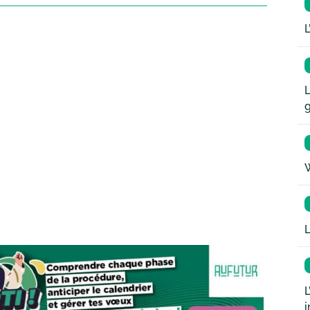
L
L
W
L
L
i