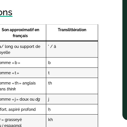
sons
Son approximatif en
Translittération
français
a/ long ou support de
ʾ / ā
oyelle
omme « b »
b
omme « t »
t
omme « th » anglais
th
ans
think
omme « j » doux ou
dg
j
 fort, aspiré profond
ḥ
 r » grasseyé
kh
u
j
espagnol