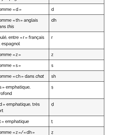
omme « d »
d
omme « th » anglais
dh
ans
this
ulé, entre « r » français
r
t espagnol
omme « z »
z
omme « s »
s
omme « ch » dans
chat
sh
 s » emphatique,
ṣ
rofond
 d » emphatique, très
ḍ
rt
 t » emphatique
ṭ
omme « z »/« dh »
ẓ