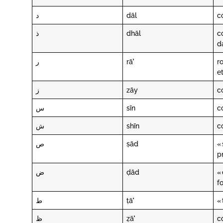
د
dāl
c
ذ
dhāl
c
d
ر
rāʾ
ro
e
ز
zāy
c
س
sīn
c
ش
shīn
c
ص
ṣād
«
p
ض
ḍād
«
fo
ط
ṭāʾ
«
ظ
ẓāʾ
c