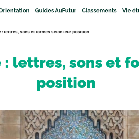
Orientation
Guides AuFutur
Classements
Vie é
 : lettres, sons et formes selon leur position
: lettres, sons et 
position