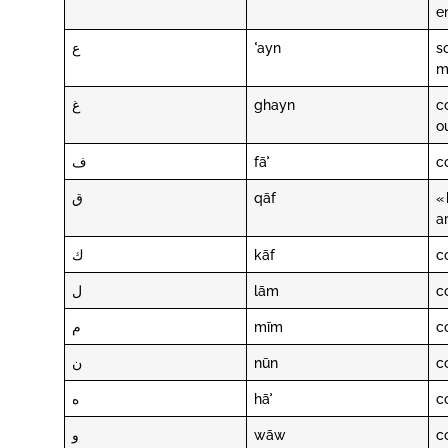
e
ع
ʿayn
s
m
غ
ghayn
c
o
ف
fāʾ
c
ق
qāf
« 
a
ك
kāf
c
ل
lām
c
م
mīm
c
ن
nūn
c
ه
hāʾ
c
و
wāw
c