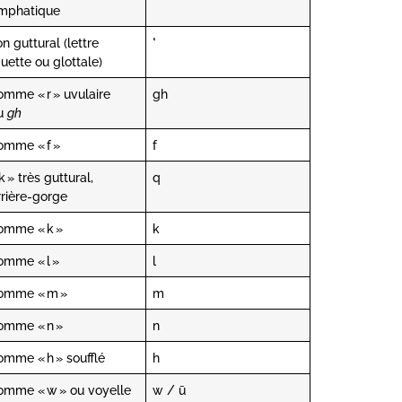
mphatique
on guttural (lettre
ʿ
uette ou glottale)
omme « r » uvulaire
gh
u
gh
omme « f »
f
k » très guttural,
q
rrière-gorge
omme « k »
k
omme « l »
l
omme « m »
m
omme « n »
n
omme « h » soufflé
h
omme « w » ou voyelle
w / ū