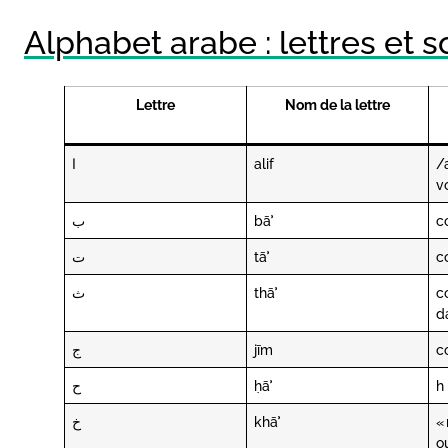
Alphabet arabe : lettres et 
Lettre
Nom de la lettre
ا
alif
/
v
ب
bāʾ
c
ت
tāʾ
c
ث
thāʾ
c
d
ج
jīm
c
ح
ḥāʾ
h
خ
khāʾ
«
o