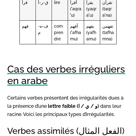
قرأ
ق-ر-أ
lire
أقرأ
يقرأ
تقرأن
(ʾaqra
(yaqr
(taqr
ʾu)
aʾu)
aʾna)
فهم
ف-ه-
com
أفهم
يفهم
تفهمن
م
pren
(ʾafha
(yafh
(tafha
dre
mu)
amu)
mna)
Cas des verbes irréguliers
en arabe
Certains verbes présentent des irrégularités dues à
la présence d’une
lettre faible (و / ي / ا)
dans leur
racine. Voici les principaux types d’irrégularités.
Verbes assimilés (الفعل المثال)