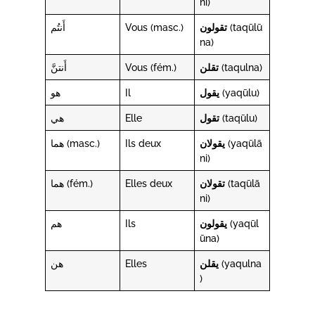
ni)
أَنتُم
Vous (masc.)
تقولون
(taqūlū
na)
أَنتنَّ
Vous (fém.)
تقلن
(taqulna)
هو
Il
يقول
(yaqūlu)
هي
Elle
تقول
(taqūlu)
هما (masc.)
Ils deux
يقولان
(yaqūlā
ni)
هما (fém.)
Elles deux
تقولان
(taqūlā
ni)
هم
Ils
يقولون
(yaqūl
ūna)
هن
Elles
يقلن
(yaqulna
)