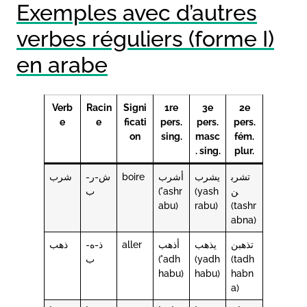
Exemples avec d’autres
verbes réguliers (forme I)
en arabe
Verb
Racin
Signi
1re
3e
2e
e
e
ficati
pers.
pers.
pers.
on
sing.
masc
fém.
. sing.
plur.
شرب
ش-ر-
boire
أشرب
يشرب
تشرب
ب
(ʾashr
(yash
ن
abu)
rabu)
(tashr
abna)
ذهب
ذ-ه-
aller
أذهب
يذهب
تذهبن
ب
(ʾadh
(yadh
(tadh
habu)
habu)
habn
a)