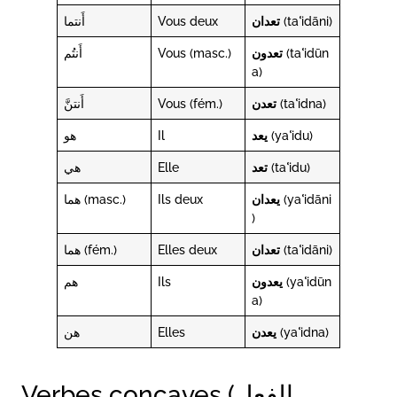
أَنتما
Vous deux
تعدان
(taʿidāni)
أَنتُم
Vous (masc.)
تعدون
(taʿidūn
a)
أَنتنَّ
Vous (fém.)
تعدن
(taʿidna)
هو
Il
يعد
(yaʿidu)
هي
Elle
تعد
(taʿidu)
هما (masc.)
Ils deux
يعدان
(yaʿidāni
)
هما (fém.)
Elles deux
تعدان
(taʿidāni)
هم
Ils
يعدون
(yaʿidūn
a)
هن
Elles
يعدن
(yaʿidna)
Verbes concaves (الفعل