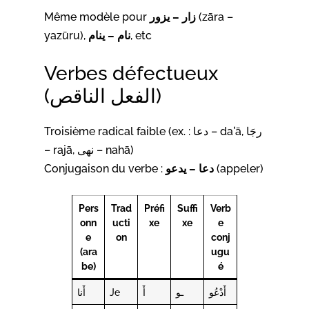
Même modèle pour
زار – يزور
(zāra –
yazūru),
نام – ينام
, etc
Verbes défectueux
(الفعل الناقص)
Troisième radical faible (ex. : دعا – daʿā, رجَا
– rajā, نهى – nahā)
Conjugaison du verbe :
دعا – يدعو
(appeler)
Pers
Trad
Préfi
Suffi
Verb
onn
ucti
xe
xe
e
e
on
conj
(ara
ugu
be)
é
أَنا
Je
أَ
ـو
أَدْعُو