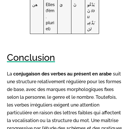
هن
Elles
يَ
نَ
يَدْعُو
(fém
نَ
(o
.
u
pluri
يَدْعِي
el)
نَ)
Conclusion
La
conjugaison des verbes au présent en arabe
suit
une structure relativement régulière pour les formes
de base, avec des marques morphologiques fixes
selon la personne, le genre et le nombre. Toutefois,
les verbes irréguliers exigent une attention
particulière en raison des lettres faibles qui affectent
la vocalisation ou la structure du mot. Une maîtrise
progressive par l’étude des schèmes et des pratiques