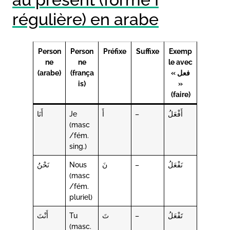
régulière) en arabe
Person
Person
Préfixe
Suffixe
Exemp
ne
ne
le avec
(arabe)
(frança
« فعل
is)
»
(faire)
أَنَا
Je
أَ
–
أَفْعَلُ
(masc
/fém.
sing.)
نَحْنُ
Nous
نَ
–
نَفْعَلُ
(masc
/fém.
pluriel)
أَنْتَ
Tu
تَ
–
تَفْعَلُ
(masc.