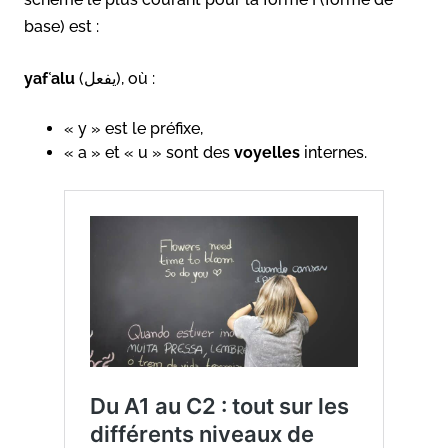
base) est :
yafʿalu
(يفعل), où :
« y » est le préfixe,
« a » et « u » sont des
voyelles
internes.