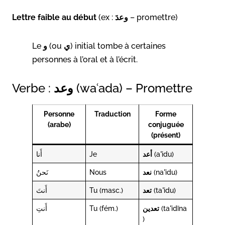
Lettre faible au début
(ex :
وعدَ
– promettre)
Le
و
(ou
ي
) initial tombe à certaines
personnes à l’oral et à l’écrit.
Verbe :
وعد
(waʿada) – Promettre
Personne
Traduction
Forme
(arabe)
conjuguée
(présent)
أَنا
Je
أعد
(aʿidu)
نَحنُ
Nous
نعد
(naʿidu)
أَنتَ
Tu (masc.)
تعد
(taʿidu)
أَنتِ
Tu (fém.)
تعدين
(taʿidīna
)