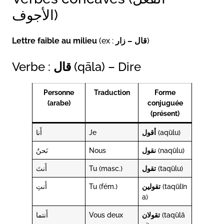
الأجوف)
Lettre faible au milieu
(ex :
قال – زار
)
Verbe :
قال
(qāla) – Dire
Personne
Traduction
Forme
(arabe)
conjuguée
(présent)
أَنا
Je
أقول
(aqūlu)
نَحنُ
Nous
نقول
(naqūlu)
أَنتَ
Tu (masc.)
تقول
(taqūlu)
أَنتِ
Tu (fém.)
تقولين
(taqūlīn
a)
أَنتما
Vous deux
تقولان
(taqūlā