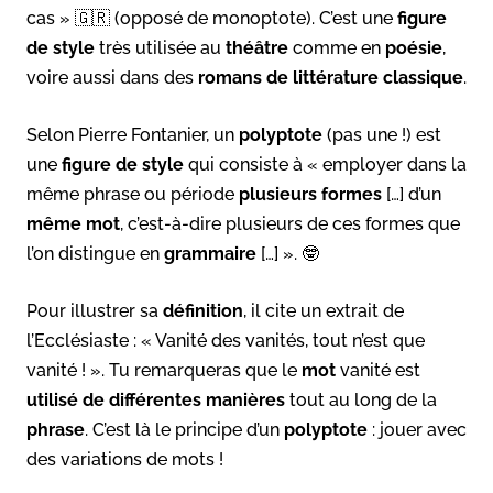
cas » 🇬🇷 (opposé de monoptote). C’est une
figure
de style
très utilisée au
théâtre
comme en
poésie
,
voire aussi dans des
romans de littérature classique
.
Selon Pierre Fontanier, un
polyptote
(pas une !) est
une
figure de style
qui consiste à « employer dans la
même phrase ou période
plusieurs formes
[…] d’un
même mot
, c’est-à-dire plusieurs de ces formes que
l’on distingue en
grammaire
[…] ». 🤓
Pour illustrer sa
définition
, il cite un extrait de
l’Ecclésiaste : « Vanité des vanités, tout n’est que
vanité ! ». Tu remarqueras que le
mot
vanité est
utilisé de différentes manières
tout au long de la
phrase
. C’est là le principe d’un
polyptote
: jouer avec
des variations de mots !