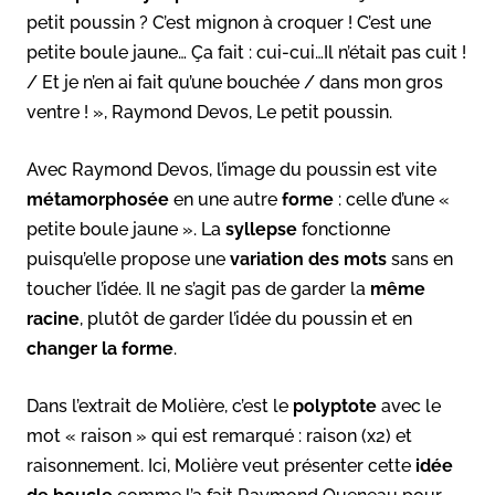
petit poussin ? C’est mignon à croquer ! C’est une
petite boule jaune… Ça fait : cui-cui…Il n’était pas cuit !
/ Et je n’en ai fait qu’une bouchée / dans mon gros
ventre ! », Raymond Devos, Le petit poussin.
Avec Raymond Devos, l’image du poussin est vite
métamorphosée
en une autre
forme
: celle d’une «
petite boule jaune ». La
syllepse
fonctionne
puisqu’elle propose une
variation des mots
sans en
toucher l’idée. Il ne s’agit pas de garder la
même
racine
, plutôt de garder l’idée du poussin et en
changer la forme
.
Dans l’extrait de Molière, c’est le
polyptote
avec le
mot « raison » qui est remarqué : raison (x2) et
raisonnement. Ici, Molière veut présenter cette
idée