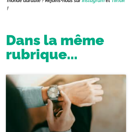
monde durable ? Rejoins-nous sur
Instagram
et
TikTok
!
Dans la même
rubrique...