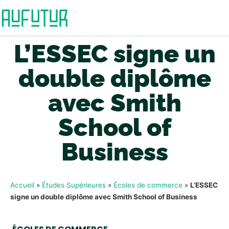
L’ESSEC signe un
double diplôme
avec Smith
School of
Business
Accueil
»
Études Supérieures
»
Écoles de commerce
»
L’ESSEC
signe un double diplôme avec Smith School of Business