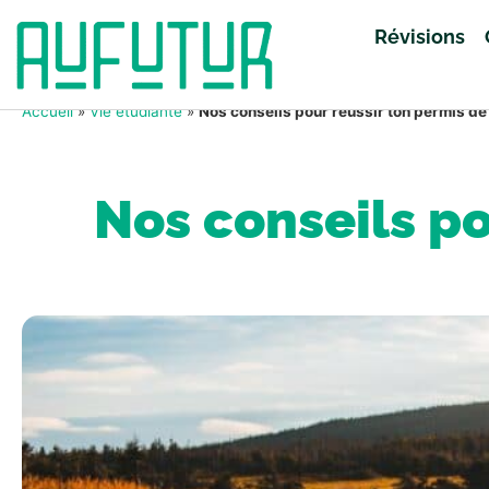
Révisions
Accueil
»
Vie étudiante
»
Nos conseils pour réussir ton permis de
Nos conseils po