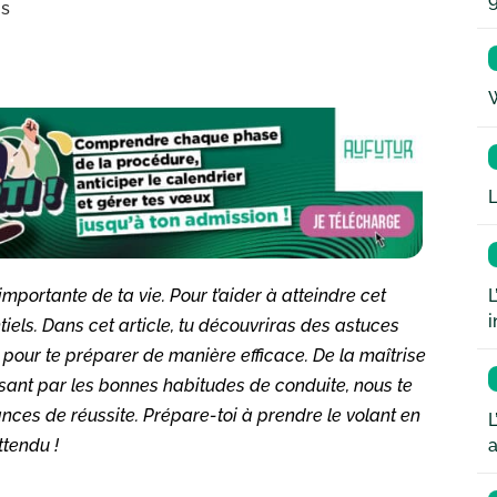
is
W
L
L
portante de ta vie. Pour t’aider à atteindre cet
i
tiels. Dans cet article, tu découvriras des astuces
pour te préparer de manière efficace. De la maîtrise
assant par les bonnes habitudes de conduite, nous te
ances de réussite. Prépare-toi à prendre le volant en
L
a
ttendu !