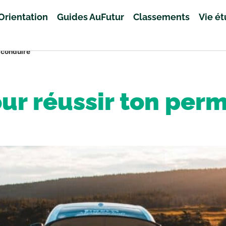
Orientation
Guides AuFutur
Classements
Vie é
 conduire
ur réussir ton per