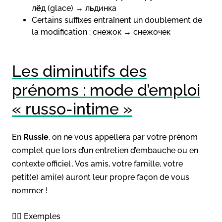
л
ё
д (glace) → л
ь
динка
Certains suffixes entraînent un doublement de
la modification : снежок → снежочек
Les diminutifs des
prénoms : mode d’emploi
« russo-intime »
En
Russie
, on ne vous appellera par votre prénom
complet que lors d’un entretien d’embauche ou en
contexte officiel . Vos amis, votre famille, votre
petit(e) ami(e) auront leur propre façon de vous
nommer !
👉🏻 Exemples