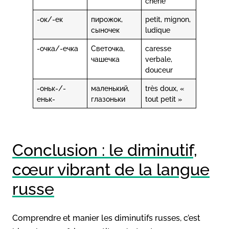
chérie
-ок/-ек
пирожок,
petit, mignon,
сыночек
ludique
-очка/-ечка
Светочка,
caresse
чашечка
verbale,
douceur
-оньк-/-
маленький,
très doux, «
еньк-
глазоньки
tout petit »
Conclusion : le diminutif,
cœur vibrant de la langue
russe
Comprendre et manier les diminutifs russes, c’est