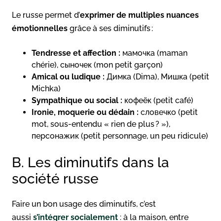
Le russe permet d’
exprimer de multiples nuances
émotionnelles
grâce à ses diminutifs :
Tendresse et affection :
мамочка (maman
chérie), сыночек (mon petit garçon)
Amical ou ludique :
Димка (Dima), Мишка (petit
Michka)
Sympathique ou social :
кофеёк (petit café)
Ironie, moquerie ou dédain :
словечко (petit
mot, sous-entendu « rien de plus ? »),
персонажик (petit personnage, un peu ridicule)
B. Les diminutifs dans la
société russe
Faire un bon usage des diminutifs, c’est
aussi
s’intégrer socialement
: à la maison, entre