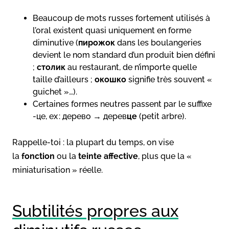
Beaucoup de mots russes fortement utilisés à
l’oral existent quasi uniquement en forme
diminutive (
пирожок
dans les boulangeries
devient le nom standard d’un produit bien défini
;
столик
au restaurant, de n’importe quelle
taille d’ailleurs ;
окошко
signifie très souvent «
guichet »…).
Certaines formes neutres passent par le suffixe
-це, ex : дерево → дерев
це
(petit arbre).
Rappelle-toi : la plupart du temps, on vise
la
fonction
ou la
teinte affective
, plus que la «
miniaturisation » réelle.
Subtilités propres aux