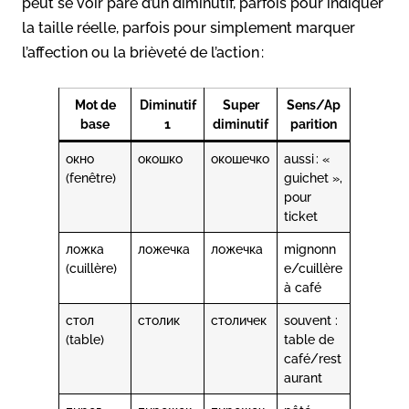
peut se voir paré d’un diminutif, parfois pour indiquer
la taille réelle, parfois pour simplement marquer
l’affection ou la brièveté de l’action :
Mot de
Diminutif
Super
Sens/Ap
base
1
diminutif
parition
окно
окошко
окошечко
aussi : «
(fenêtre)
guichet »,
pour
ticket
ложка
ложечка
ложечка
mignonn
(cuillère)
e/cuillère
à café
стол
столик
столичек
souvent :
(table)
table de
café/rest
aurant