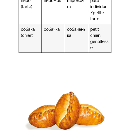
пирог
пирожок
пирожоч
pâté
(tarte)
ек
individuel
/petite
tarte
собака
собачка
собачень
petit
(chien)
ка
chien,
gentilless
e