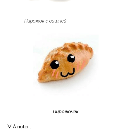
П
ирожок с вишней
П
ирожочек
💡 À noter :