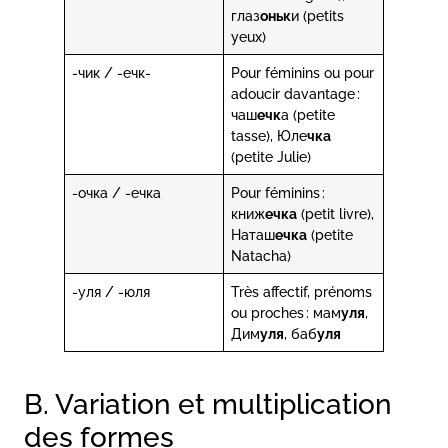
глаз
оньк
и (petits
yeux)
-чик / -ечк-
Pour féminins ou pour
adoucir davantage :
чаш
ечк
а (petite
tasse), Юле
чка
(petite Julie)
-очка / -ечка
Pour féminins :
книж
ечка
(petit livre),
Наташ
ечка
(petite
Natacha)
-уля / -юля
Très affectif, prénoms
ou proches : мам
уля
,
Дим
уля
, баб
уля
B. Variation et multiplication
des formes