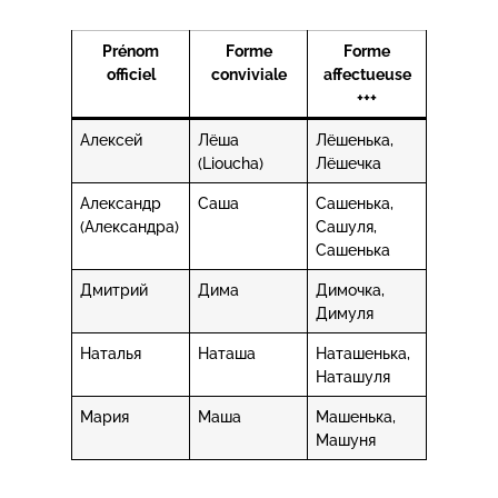
Prénom
Forme
Forme
officiel
conviviale
affectueuse
+++
Алексей
Лёша
Лёшенька,
(Lioucha)
Лёшечка
Александр
Саша
Сашенька,
(Aлександрa)
Сашуля,
Сашенька
Дмитрий
Дима
Димочка,
Димуля
Наталья
Наташа
Наташенька,
Наташуля
Мария
Маша
Машенька,
Машуня