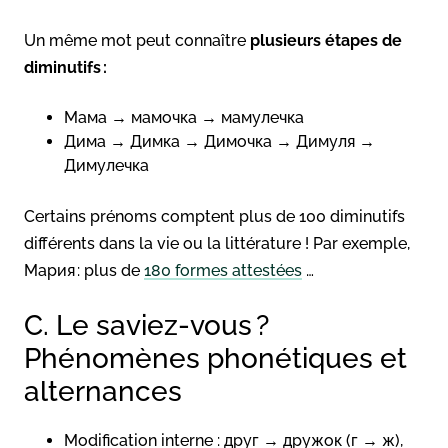
Un même mot peut connaître
plusieurs étapes de
diminutifs :
Мама → мамочка → мамулечка
Дима → Димка → Димочка → Димуля →
Димулечка
Certains prénoms comptent plus de 100 diminutifs
différents dans la vie ou la littérature ! Par exemple,
Мария : plus de
180 formes attestées
…
C. Le saviez-vous ?
Phénomènes phonétiques et
alternances
Modification interne
: друг → дружок (г → ж),