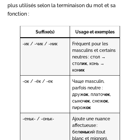
plus utilisés selon la terminaison du mot et sa
fonction :
Suffixe(s)
Usage et exemples
-ик / -чик / -ник
Fréquent pour les
masculins et certains
neutres : стол →
стол
ик
, конь →
кон
ик
-ок / -ёк / -ек
Чаще masculin,
parfois neutre :
друж
ок
, платоч
ек
,
сыноч
ек
, снеж
ок
,
пирож
ок
-еньк- / -оньк-
Ajoute une nuance
affectueuse :
бел
еньк
ий (tout
blanc et mignon),