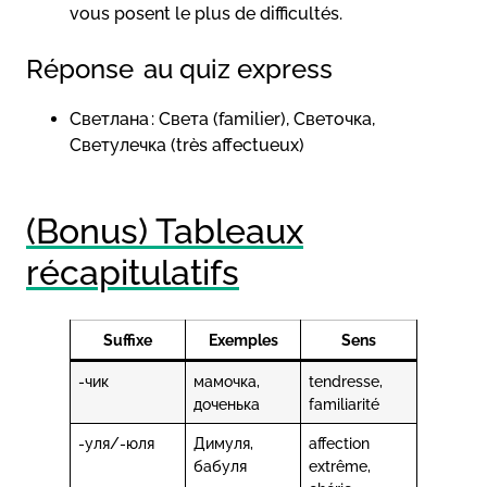
vous posent le plus de difficultés.
Réponse au quiz express
Светлана : Свeта (familier), Светочка,
Светулечка (très affectueux)
(Bonus) Tableaux
récapitulatifs
Suffixe
Exemples
Sens
-чик
мамочка,
tendresse,
доченька
familiarité
-уля/-юля
Димуля,
affection
бабуля
extrême,