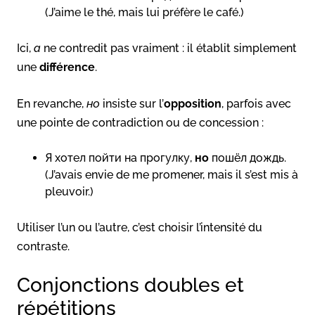
(J’aime le thé, mais lui préfère le café.)
Ici,
а
ne contredit pas vraiment : il établit simplement
une
différence
.
En revanche,
но
insiste sur l’
opposition
, parfois avec
une pointe de contradiction ou de concession :
Я хотел пойти на прогулку,
но
пошёл дождь.
(J’avais envie de me promener, mais il s’est mis à
pleuvoir.)
Utiliser l’un ou l’autre, c’est choisir l’intensité du
contraste.
Conjonctions doubles et
répétitions