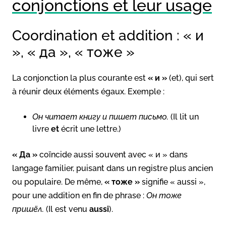
conjonctions et leur usage
Coordination et addition : « и
», « да », « тоже »
La conjonction la plus courante est
« и »
(et), qui sert
à réunir deux éléments égaux. Exemple :
Он читает книгу и пишет письмо.
(Il lit un
livre
et
écrit une lettre.)
« Да »
coïncide aussi souvent avec « и » dans
langage familier, puisant dans un registre plus ancien
ou populaire. De même,
« тоже »
signifie « aussi »,
pour une addition en fin de phrase :
Он тоже
пришёл.
(Il est venu
aussi
).