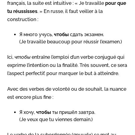
français, la suite est intuitive : « Je travaille
pour que
tu réussisses
. » En russe, il faut veiller à la
construction :
Я много учусь,
чтобы
сдать экзамен.
(Je travaille beaucoup pour réussir l’examen.)
Ici,
чтобы
entraîne l’emploi d’un verbe conjugué qui
exprime l’intention ou la finalité. Très souvent, ce sera
l’aspect perfectif, pour marquer le but à atteindre.
Avec des verbes de volonté ou de souhait, la nuance
est encore plus fine :
Я хочу,
чтобы
ты пришёл завтра.
(Je veux que tu viennes demain.)
Le verbe de la subordonnée (
пришёл
) se met au