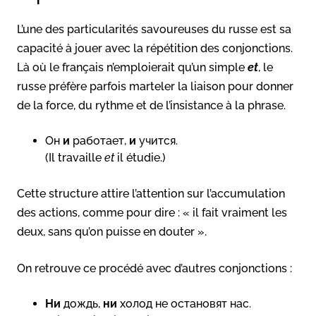
L’une des particularités savoureuses du russe est sa
capacité à jouer avec la répétition des conjonctions.
Là où le français n’emploierait qu’un simple
et
, le
russe préfère parfois marteler la liaison pour donner
de la force, du rythme et de l’insistance à la phrase.
Он
и
работает,
и
учится.
(Il travaille
et
il étudie.)
Cette structure attire l’attention sur l’accumulation
des actions, comme pour dire : « il fait vraiment les
deux, sans qu’on puisse en douter ».
On retrouve ce procédé avec d’autres conjonctions :
Ни
дождь,
ни
холод не остановят нас.