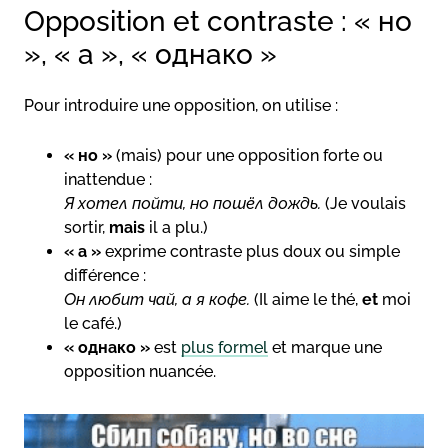
Opposition et contraste : « но
», « а », « однако »
Pour introduire une opposition, on utilise :
« но »
(mais) pour une opposition forte ou
inattendue :
Я хотел пойти, но пошёл дождь.
(Je voulais
sortir,
mais
il a plu.)
« а »
exprime contraste plus doux ou simple
différence :
Он любит чай, а я кофе.
(Il aime le thé,
et
moi
le café.)
« однако »
est
plus formel
et marque une
opposition nuancée.