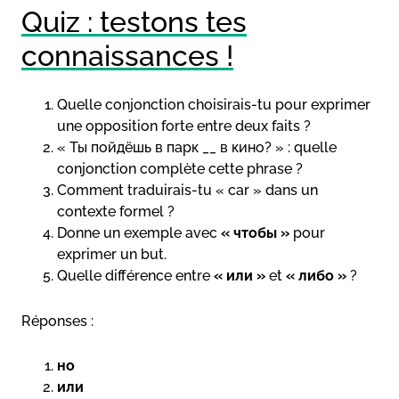
Quiz : testons tes
connaissances !
Quelle conjonction choisirais-tu pour exprimer
une opposition forte entre deux faits ?
« Ты пойдёшь в парк __ в кино? » : quelle
conjonction complète cette phrase ?
Comment traduirais-tu « car » dans un
contexte formel ?
Donne un exemple avec
« чтобы »
pour
exprimer un but.
Quelle différence entre
« или »
et
« либо »
?
Réponses :
но
или