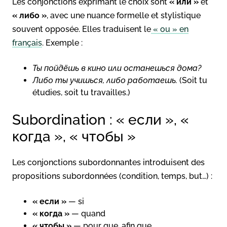
Les conjonctions exprimant le choix sont
« или »
et
« либо »
, avec une nuance formelle et stylistique
souvent opposée. Elles traduisent le
« ou » en
français
. Exemple :
Ты пойдёшь в кино или останешься дома?
Либо ты учишься, либо работаешь.
(Soit tu
étudies, soit tu travailles.)
Subordination : « если », «
когда », « чтобы »
Les conjonctions subordonnantes introduisent des
propositions subordonnées (condition, temps, but…) :
« если »
— si
« когда »
— quand
« чтобы »
— pour que, afin que.