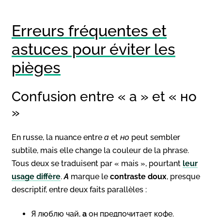
Erreurs fréquentes et
astuces pour éviter les
pièges
Confusion entre « а » et « но
»
En russe, la nuance entre
а
et
но
peut sembler
subtile, mais elle change la couleur de la phrase.
Tous deux se traduisent par « mais », pourtant
leur
usage diffère
.
А
marque le
contraste doux
, presque
descriptif, entre deux faits parallèles :
Я люблю чай,
а
он предпочитает кофе.