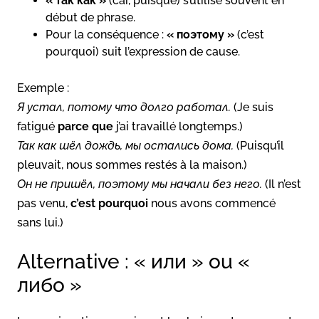
« так как »
(car, puisque) s’utilise souvent en
début de phrase.
Pour la conséquence :
« поэтому »
(c’est
pourquoi) suit l’expression de cause.
Exemple :
Я устал, потому что долго работал.
(Je suis
fatigué
parce que
j’ai travaillé longtemps.)
Так как шёл дождь, мы остались дома.
(Puisqu’il
pleuvait, nous sommes restés à la maison.)
Он не пришёл, поэтому мы начали без него.
(Il n’est
pas venu,
c’est pourquoi
nous avons commencé
sans lui.)
Alternative : « или » ou «
либо »