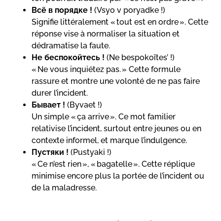
Всё в порядке !
(Vsyo v poryadke !)
Signifie littéralement « tout est en ordre ». Cette
réponse vise à normaliser la situation et
dédramatise la faute.
Не беспокойтесь !
(Ne bespokoïtes’ !)
« Ne vous inquiétez pas. » Cette formule
rassure et montre une volonté de ne pas faire
durer l’incident.
Бывает !
(Byvaet !)
Un simple « ça arrive ». Ce mot familier
relativise l’incident, surtout entre jeunes ou en
contexte informel, et marque l’indulgence.
Пустяки !
(Pustyaki !)
« Ce n’est rien », « bagatelle ». Cette réplique
minimise encore plus la portée de l’incident ou
de la maladresse.