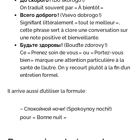
До скорого !
(Do skorogo !)
On traduit souvent par « À bientôt »
Всего доброго !
(Vsevo dobrogo !)
Signifiant littéralement « tout le meilleur »,
cette phrase sert à clore une conversation sur
une note positive et bienveillante.
Будьте здоровы !
(Boud’te zdorovy !)
Ce « Prenez soin de vous » ou « Portez-vous
bien » marque une attention particulière à la
santé de l’autre. On y recourt plutôt à la fin d’un
entretien formel.
Il arrive aussi d’utiliser la formule :
– Спокойной ночи! (Spokoynoy nochi!)
pour « Bonne nuit »