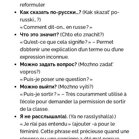
reformuler
Как сказать по-русски…?
(Kak skazat’ po-
russki… ?)
« Comment dit-on… en russe ? »
Что это значит?
(Chto eto znachit?)
« Qu’est-ce que cela signifie ? » – Permet
d’obtenir une explication d’un terme ou d’une
expression inconnue.
Можно задать вопрос?
(Mozhno zadat’
vopros?)
« Puis-je poser une question ? »
Можно выйти?
(Mozhno vyiti?)
« Puis-je sortir ? » – Très couramment utilisé à
l’école pour demander la permission de sortir
de la classe.
Я не расслышал(а).
(Ya ne rasslyshal(a).)
« Je n’ai pas entendu » (ajouter -a pour le
féminin). Cette phrase est précieuse quand une
réponse ou une consigne a été mal perçue.