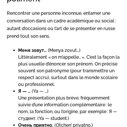
Rencontrer une personne inconnue, entamer une
conversation dans un cadre académique ou social :
autant d’occasions où l’art de se présenter en russe
prend tout son sens.
Меня зовут…
(Menya zovut…)
Littéralement « on m’appelle… ». C’est la façon la
plus usuelle d’énoncer son prénom. On précise
souvent son patronyme (pour transmettre un
respect accru), surtout dans le monde scolaire
ou professionnel.
Я — …
(Ya — …)
Une présentation plus brève, fréquemment
suivie d’une information complémentaire : le
nom, la fonction, ou l’origine, par exemple : Я —
студент. (Ya — student.)
Очень приятно.
(Otchen’ priyatno.)