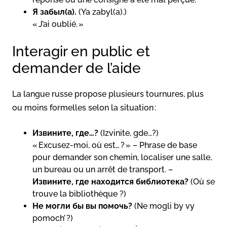
Я забыл(а).
(Ya zabyl(a).)
« J’ai oublié. »
Interagir en public et
demander de l’aide
La langue russe propose plusieurs tournures, plus
ou moins formelles selon la situation :
Извините, где…?
(Izvinite, gde…?)
« Excusez-moi, où est… ? » – Phrase de base
pour demander son chemin, localiser une salle,
un bureau ou un arrêt de transport. –
Извините, где находится библиотека?
(Où se
trouve la bibliothèque ?)
Не могли бы вы помочь?
(Ne mogli by vy
pomoch’ ?)