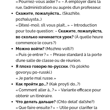
« Pourriez-vous aider ? » – À employer dans la
rue, l’administration ou auprès d’un professeur.
Скажите, пожалуйста…
(Skazhite,
pozhaluysta…)
« Dites(-moi), s’il vous plaît… » – Introduction
pour toute question : –
Скажите, пожалуйста,
во сколько начинается урок?
(À quelle heure
commence le cours ?)
Можно войти?
(Mozhno voïti?)
« Puis-je entrer ? » – Phrase standard à la porte
d’une salle de classe ou de réunion.
Я плохо говорю по-русски.
(Ya plokho
govoryu po-russki.)
« Je parle mal russe. »
Как пройти до…?
(Kak proyti do…?)
« Comment aller à… ? » – Variante efficace pour
obtenir un itinéraire.
Что делать дальше?
(Chto delat’ dal’she?)
« Que faire ensuite ? » – Utile pour clarifier la