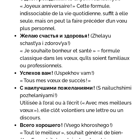
« Joyeux anniversaire ! » Cette formule,
indissociable de la vie quotidienne, suffit à elle
seule, mais on peut la faire précéder d’un vœu
plus personnel.
Желаю счастья и здоровья !
(Zhelayu
schast’ya i zdorov’ya !)
« Je souhaite bonheur et santé » – formule
classique dans les vœux, qu’ils soient familiaux
ou professionnels.
Успехов вам !
(Uspekhov vam !)
« Tous mes vœux de succès ! »
С наилучшими пожеланиями !
(S nailuchshimi
pozhelaniyami !)
Utilisée à l’oral ou à l’écrit (« Avec mes meilleurs
vœux »), elle clôt volontiers une lettre ou un
discours.
Всего хорошего !
(Vsego khoroshego !)
« Tout le meilleur », souhait général de bien-