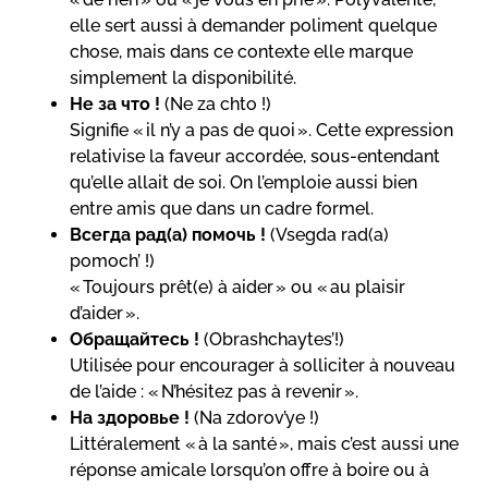
elle sert aussi à demander poliment quelque
chose, mais dans ce contexte elle marque
simplement la disponibilité.
Не за что !
(Ne za chto !)
Signifie « il n’y a pas de quoi ». Cette expression
relativise la faveur accordée, sous-entendant
qu’elle allait de soi. On l’emploie aussi bien
entre amis que dans un cadre formel.
Всегда рад(а) помочь !
(Vsegda rad(a)
pomoch’ !)
« Toujours prêt(e) à aider » ou « au plaisir
d’aider ».
Обращайтесь !
(Obrashchaytes’!)
Utilisée pour encourager à solliciter à nouveau
de l’aide : « N’hésitez pas à revenir ».
На здоровье !
(Na zdorov’ye !)
Littéralement « à la santé », mais c’est aussi une
réponse amicale lorsqu’on offre à boire ou à