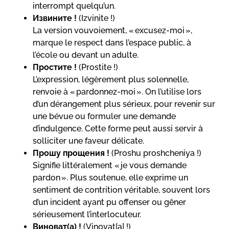
interrompt quelqu’un.
Извините !
(Izvinite !)
La version vouvoiement, « excusez-moi »,
marque le respect dans l’espace public, à
l’école ou devant un adulte.
Простите !
(Prostite !)
L’expression, légèrement plus solennelle,
renvoie à « pardonnez-moi ». On l’utilise lors
d’un dérangement plus sérieux, pour revenir sur
une bévue ou formuler une demande
d’indulgence. Cette forme peut aussi servir à
solliciter une faveur délicate.
Прошу прощения !
(Proshu proshcheniya !)
Signifie littéralement « je vous demande
pardon ». Plus soutenue, elle exprime un
sentiment de contrition véritable, souvent lors
d’un incident ayant pu offenser ou gêner
sérieusement l’interlocuteur.
Виноват(а) !
(Vinovat[a] !)