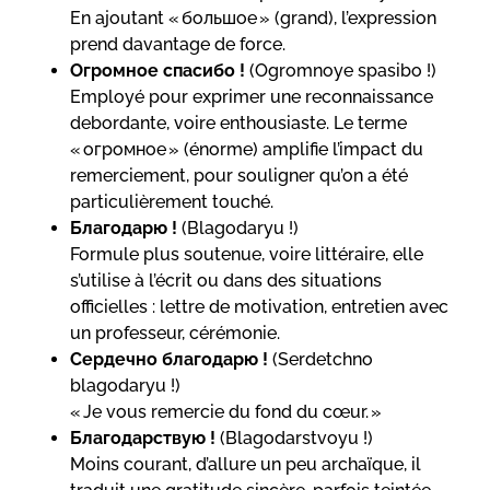
En ajoutant « большое » (grand), l’expression
prend davantage de force.
Огромное спасибо !
(Ogromnoye spasibo !)
Employé pour exprimer une reconnaissance
debordante, voire enthousiaste. Le terme
« огромное » (énorme) amplifie l’impact du
remerciement, pour souligner qu’on a été
particulièrement touché.
Благодарю !
(Blagodaryu !)
Formule plus soutenue, voire littéraire, elle
s’utilise à l’écrit ou dans des situations
officielles : lettre de motivation, entretien avec
un professeur, cérémonie.
Сердечно благодарю !
(Serdetchno
blagodaryu !)
« Je vous remercie du fond du cœur. »
Благодарствую !
(Blagodarstvoyu !)
Moins courant, d’allure un peu archaïque, il