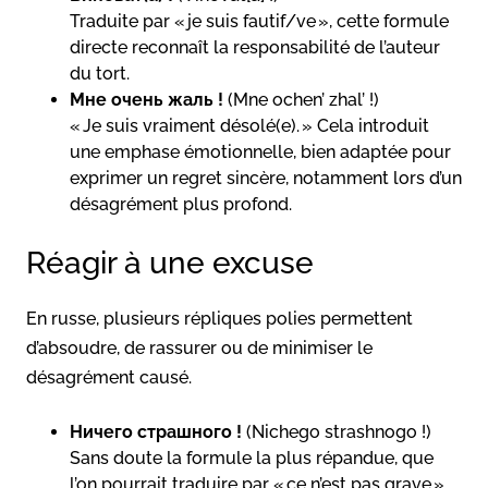
Traduite par « je suis fautif/ve », cette formule
directe reconnaît la responsabilité de l’auteur
du tort.
Мне очень жаль !
(Mne ochen’ zhal’ !)
« Je suis vraiment désolé(e). » Cela introduit
une emphase émotionnelle, bien adaptée pour
exprimer un regret sincère, notamment lors d’un
désagrément plus profond.
Réagir à une excuse
En russe, plusieurs répliques polies permettent
d’absoudre, de rassurer ou de minimiser le
désagrément causé.
Ничего страшного !
(Nichego strashnogo !)
Sans doute la formule la plus répandue, que
l’on pourrait traduire par « ce n’est pas grave ».