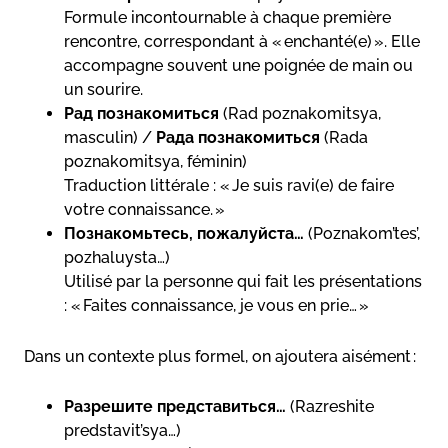
Formule incontournable à chaque première
rencontre, correspondant à « enchanté(e) ». Elle
accompagne souvent une poignée de main ou
un sourire.
Рад познакомиться
(Rad poznakomitsya,
masculin) /
Рада познакомиться
(Rada
poznakomitsya, féminin)
Traduction littérale : « Je suis ravi(e) de faire
votre connaissance. »
Познакомьтесь, пожалуйста…
(Poznakom’tes’,
pozhaluysta…)
Utilisé par la personne qui fait les présentations
: « Faites connaissance, je vous en prie… »
Dans un contexte plus formel, on ajoutera aisément :
Разрешите представиться…
(Razreshite
predstavit’sya…)