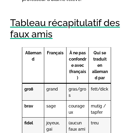
Tableau récapitulatif des
faux amis
Alleman
Français
À ne pas
Qui se
d
confondr
traduit
e avec
en
(français
alleman
)
d par
groß
grand
gras/gro
fett/dick
s
brav
sage
courage
mutig /
ux
tapfer
fidel
joyeux,
(aucun
treu
gai
faux ami