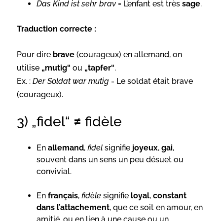
Das Kind ist sehr brav
= L’enfant est très
sage
.
Traduction correcte :
Pour dire
brave
(courageux) en allemand, on
utilise
„mutig“
ou
„tapfer“
.
Ex. :
Der Soldat war mutig
= Le soldat était brave
(courageux).
3) „fidel“ ≠ fidèle
En
allemand
,
fidel
signifie
joyeux
,
gai
,
souvent dans un sens un peu désuet ou
convivial.
En
français
,
fidèle
signifie
loyal
,
constant
dans l’attachement
, que ce soit en amour, en
amitié, ou en lien à une cause ou un