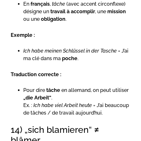
En
français
,
tâche
(avec accent circonflexe)
désigne un
travail à accomplir
, une
mission
ou une
obligation
.
Exemple :
Ich habe meinen Schlüssel in der Tasche
= J’ai
ma clé dans ma
poche
.
Traduction correcte :
Pour dire
tâche
en allemand, on peut utiliser
„die Arbeit“
.
Ex. :
Ich habe viel Arbeit heute
= J’ai beaucoup
de tâches / de travail aujourd’hui.
14) „sich blamieren“ ≠
blâmer