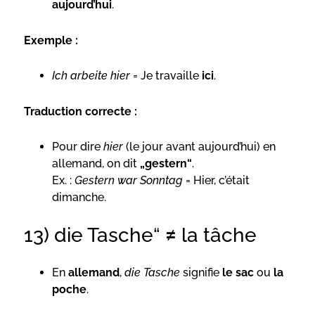
aujourd’hui
.
Exemple :
Ich arbeite hier
= Je travaille
ici
.
Traduction correcte :
Pour dire
hier
(le jour avant aujourd’hui) en
allemand, on dit
„gestern“
.
Ex. :
Gestern war Sonntag
= Hier, c’était
dimanche.
13) die Tasche“ ≠ la tâche
En
allemand
,
die Tasche
signifie
le sac
ou
la
poche
.