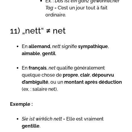
Ex. :
Das ist ein ganz gewöhnlicher
Tag
= C’est un jour tout à fait
ordinaire.
11) „nett“ ≠ net
En
allemand
,
nett
signifie
sympathique
,
aimable
,
gentil
.
En
français
,
net
qualifie généralement
quelque chose de
propre
,
clair
,
dépourvu
d’ambiguïté
, ou un
montant après déduction
(ex. : salaire net).
Exemple :
Sie ist wirklich nett
= Elle est vraiment
gentille
.