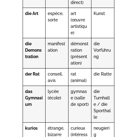
direct)
die Art
espèce,
art
Kunst
sorte
(œuvre
artistiqu
e)
die
manifest
démonst
die
Demons
ation
ration
Vorführu
tration
(présent
ng
ation)
der Rat
conseil,
rat
die Ratte
avis
(animal)
das
lycée
gymnas
die
Gymnasi
(école)
e (salle
Turnhall
um
de sport)
e / die
Sporthal
le
kurios
étrange,
curieux
neugieri
bizarre
(intéress
g