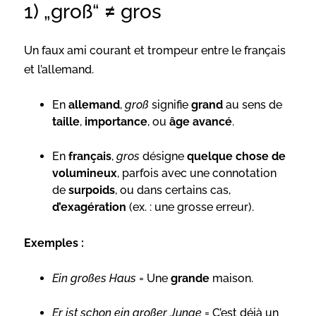
1) „groß“ ≠ gros
Un faux ami courant et trompeur entre le français
et l’allemand.
En
allemand
,
groß
signifie
grand
au sens de
taille
,
importance
, ou
âge avancé
.
En
français
,
gros
désigne
quelque chose de
volumineux
, parfois avec une connotation
de
surpoids
, ou dans certains cas,
d’exagération
(ex. : une grosse erreur).
Exemples :
Ein großes Haus
= Une
grande
maison.
Er ist schon ein großer Junge
= C’est déjà un