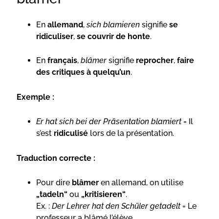
En
allemand
,
sich blamieren
signifie
se
ridiculiser
,
se couvrir de honte
.
En
français
,
blâmer
signifie
reprocher
,
faire
des critiques à quelqu’un
.
Exemple :
Er hat sich bei der Präsentation blamiert
= Il
s’est
ridiculisé
lors de la présentation.
Traduction correcte :
Pour dire
blâmer
en allemand, on utilise
„tadeln“
ou
„kritisieren“
.
Ex. :
Der Lehrer hat den Schüler getadelt
= Le
professeur a blâmé l’élève.