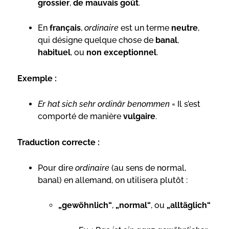
grossier
,
de mauvais goût
.
En
français
,
ordinaire
est un terme
neutre
,
qui désigne quelque chose de
banal
,
habituel
, ou
non exceptionnel
.
Exemple :
Er hat sich sehr ordinär benommen
= Il s’est
comporté de manière
vulgaire
.
Traduction correcte :
Pour dire
ordinaire
(au sens de normal,
banal) en allemand, on utilisera plutôt :
„gewöhnlich“
,
„normal“
, ou
„alltäglich“