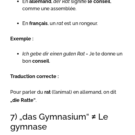
En
allemand
,
der Rat
signifie
le conseil
,
comme une assemblée.
En
français
, un
rat
est un rongeur.
Exemple :
Ich gebe dir einen guten Rat
= Je te donne un
bon
conseil
.
Traduction correcte :
Pour parler du
rat
(l’animal) en allemand, on dit
„die Ratte“
.
7) „das Gymnasium“ ≠ Le
gymnase