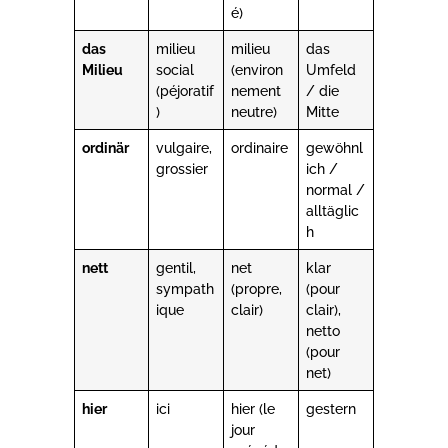
é)
das
milieu
milieu
das
Milieu
social
(environ
Umfeld
(péjoratif
nement
/ die
)
neutre)
Mitte
ordinär
vulgaire,
ordinaire
gewöhnl
grossier
ich /
normal /
alltäglic
h
nett
gentil,
net
klar
sympath
(propre,
(pour
ique
clair)
clair),
netto
(pour
net)
hier
ici
hier (le
gestern
jour