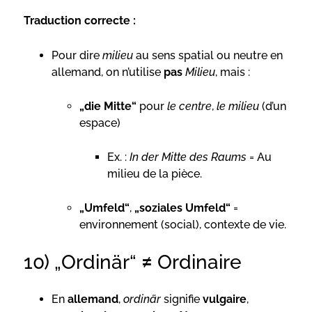
Traduction correcte :
Pour dire
milieu
au sens spatial ou neutre en
allemand, on n’utilise
pas
Milieu
, mais :
„die Mitte“
pour
le centre
,
le milieu
(d’un
espace)
Ex. :
In der Mitte des Raums
= Au
milieu de la pièce.
„Umfeld“
,
„soziales Umfeld“
=
environnement (social), contexte de vie.
10) „Ordinär“ ≠ Ordinaire
En
allemand
,
ordinär
signifie
vulgaire
,