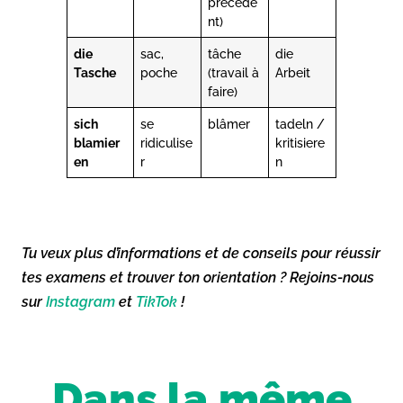
précéde
nt)
die
sac,
tâche
die
Tasche
poche
(travail à
Arbeit
faire)
sich
se
blâmer
tadeln /
blamier
ridiculise
kritisiere
en
r
n
Tu veux plus d’informations et de conseils pour réussir
tes examens et trouver ton orientation ? Rejoins-nous
sur
Instagram
et
TikTok
!
Dans la même