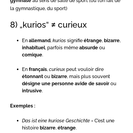
gymnase
au sens de salle de sport (où l’on fait de
la gymnastique, du sport)
8) „kurios“ ≠ curieux
En
allemand
,
kurios
signifie
étrange
,
bizarre
,
inhabituel
, parfois même
absurde
ou
comique
.
En
français
,
curieux
peut vouloir dire
étonnant
ou
bizarre
, mais plus souvent
désigne une personne avide de savoir
ou
intrusive
.
Exemples :
Das ist eine kuriose Geschichte
= C’est une
histoire
bizarre
,
étrange
.