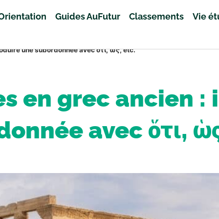
Orientation
Guides AuFutur
Classements
Vie é
roduire une subordonnée avec ὅτι, ὡς, etc.
s en grec ancien : 
onnée avec ὅτι, ὡς