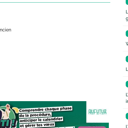
L
ncien
W
L
L
i
L