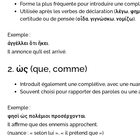
Forme la plus fréquente pour introduire une compl
Utilisée après les verbes de déclaration (λέγω, φη
certitude ou de pensée (οἶδα, γιγνώσκω, νομίζω).
Exemple :
ἀγγέλλει ὅτι ἥκει.
Il annonce qu’il est arrivé.
2. ὡς (que, comme)
Introduit également une complétive, avec une nuan
Souvent choisi pour rapporter des paroles ou une a
Exemple :
φησὶ ὡς πολέμιοι προσέρχονται.
Il affirme que des ennemis approchent.
(nuance : « selon lui », « il prétend que »)