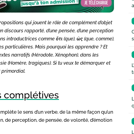
a
positions qui jouent le rôle de complément d’objet
’un discours rapporté, d’une pensée, d’une perception
G
ons introductrices comme ὅτι (que), ὡς (que, comme),
s
es particulières. Mais pourquoi les apprendre ? Et
xtes narratifs (Hérodote, Xénophon), dans les
sie (Homère, tragiques). Si tu veux te démarquer et
L
t primordial.
t
s complétives
L
q
mplète le sens d’un verbe, de la même façon qu’un
, de perception, de pensée, de volonté, d’émotion
L