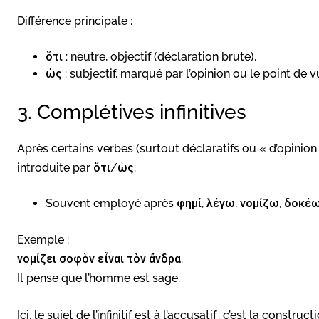
Différence principale :
ὅτι : neutre, objectif (déclaration brute).
ὡς : subjectif, marqué par l’opinion ou le point de v
3. Complétives infinitives
Après certains verbes (surtout déclaratifs ou « d’opinion 
introduite par ὅτι/ὡς.
Souvent employé après φημί, λέγω, νομίζω, δοκέω
Exemple :
νομίζει σοφὸν εἶναι τὸν ἄνδρα.
Il pense que l’homme est sage.
Ici, le sujet de l’infinitif est à l’accusatif : c’est la construct