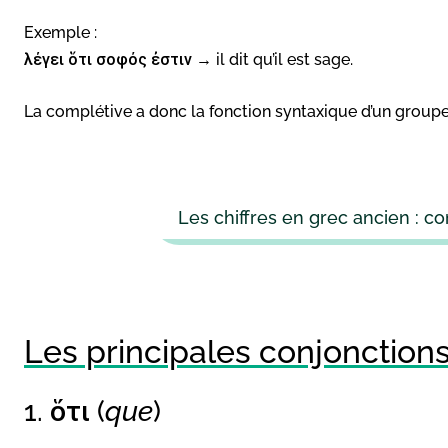
Exemple :
λέγει ὅτι σοφός ἐστιν → il dit qu’il est sage.
La complétive a donc la fonction syntaxique d’un group
Les chiffres en grec ancien : 
Les principales conjonction
1. ὅτι (
que
)