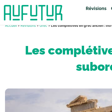
Révisions
Accueil
»
Révisions
»
Grec
»
Les complétives en grec ancien : int
Les complétive
subord