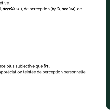
étive.
μί, ἀγγέλλω…), de perception (ὁρῶ, ἀκούω), de
ce plus subjective que ὅτι.
ppréciation teintée de perception personnelle.