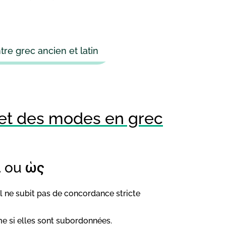
re grec ancien et latin
et des modes en grec
ι ou ὡς
l ne subit pas de concordance stricte
me si elles sont subordonnées.