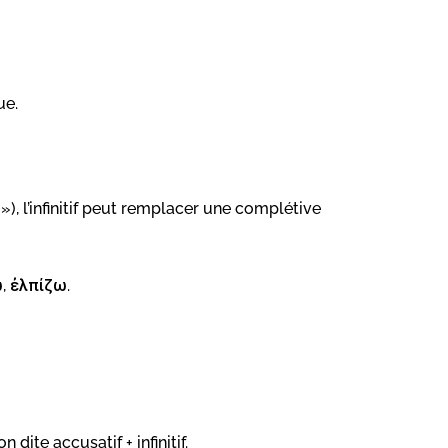
ue.
»), l’infinitif peut remplacer une complétive
, ἐλπίζω.
ion dite accusatif + infinitif.