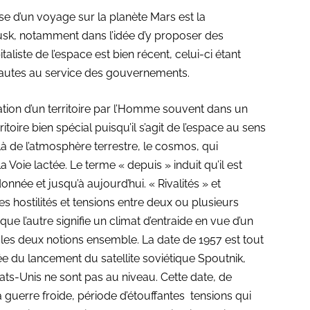
se d’un voyage sur la planète Mars est la
usk, notamment dans l’idée d’y proposer des
aliste de l’espace est bien récent, celui-ci étant
autes au service des gouvernements.
tion d’un territoire par l’Homme souvent dans un
itoire bien spécial puisqu’il s’agit de l’espace au sens
là de l’atmosphère terrestre, le cosmos, qui
a Voie lactée. Le terme « depuis » induit qu’il est
onnée et jusqu’à aujourd’hui. « Rivalités » et
es hostilités et tensions entre deux ou plusieurs
e l’autre signifie un climat d’entraide en vue d’un
 les deux notions ensemble. La date de 1957 est tout
née du lancement du satellite soviétique Spoutnik,
tats-Unis ne sont pas au niveau. Cette date, de
guerre froide, période d’étouffantes tensions qui