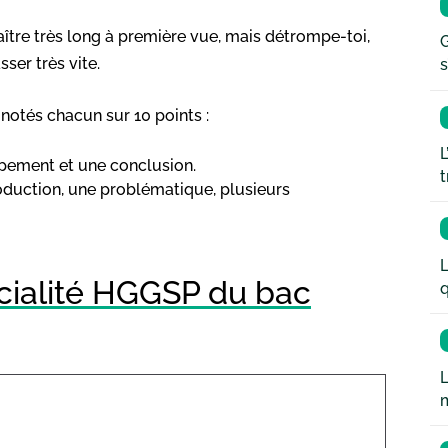
raître très long à première vue, mais détrompe-toi,
G
ser très vite.
s
 notés chacun sur 10 points :
L
ppement et une conclusion.
t
oduction, une problématique, plusieurs
L
écialité HGGSP du bac
q
L