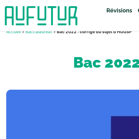
Révisions
Accueil
»
Baccalauréat
»
Bac 2022 : corrigé du sujet d’HGGSP
Bac 2022