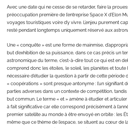
Avec une date qui ne cesse de se retarder, faire la proues
préoccupation première de l’entreprise Space X d’Elon M
voyages touristiques voire d’y vivre. L’enjeu purement capit
resté pendant longtemps uniquement réservé aux astron
Une « conquête » est une forme de mainmise, d’appropria
but d’exhibition de sa puissance, dans ce cas précis un terr
astronomique du terme, c’est-à-dire tout ce qui est en de
comprend donc les étoiles, le soleil, les planètes et toute l
nécessaire d’étudier la question à partir de cette période d
« coopérations » sont presque antonyme : l’un signifiant d
parties adverses dans un contexte de compétition, tandis qu
but commun. Le terme « et » amène à étudier et articuler
à fait significative car elle correspond précisément à l’an
premier satellite au monde à être envoyé en orbite : les É
même que ce thème de l’espace, se situent au cœur de la 