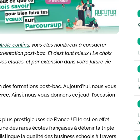
W
trôle continu
, vous êtes nombreux à consacrer
L
entation post-bac. Et c’est tant mieux ! Le choix
vos études, et par extension dans votre future vie
L
on des formations post-bac. Aujourd’hui, nous vous
i
rce.
Ainsi, nous vous donnons ce jeudi l’occasion
L
plus prestigieuses de France ! Elle est en effet
a
e des rares écoles françaises à détenir la triple
istingue la qualité des business schools à travers