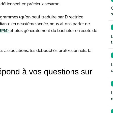
s détiennent ce précieux sésame.
G
s
grammes (qu’on peut traduire par Directrice
diante en deuxième année, nous allons parler de
IBPM)
et plus généralement du bachelor en école de
L
t
les associations, les débouchés professionnels, la
L
q
L